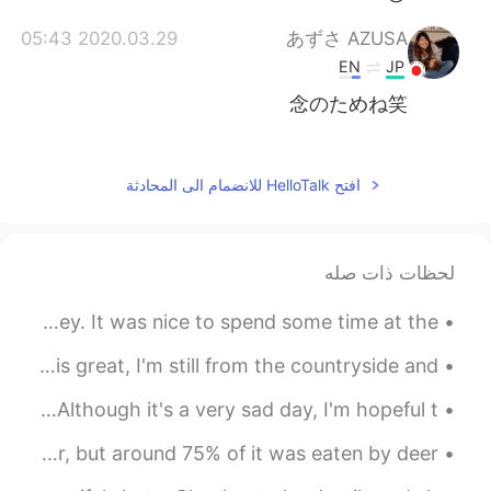
2020.03.29 05:43
あずさ AZUSA
EN
JP
念のためね笑
2020.03.29 05:39
Eny
EN
JP
افتح HelloTalk للانضمام الى المحادثة
たしかに😂
2020.03.29 05:39
lemon 檸檬
لحظات ذات صله
CN繁
ES
EN
JP
We had a lovely and sunny day in Stone Harbor, New Jersey. It was nice to spend some time at the ...
しばらく閉店します。 だけでいいよね(笑)
Even though living in the city like Tokyo and Seoul is great, I'm still from the countryside and ...
The UK is officially out of the European Union today. Although it's a very sad day, I'm hopeful t...
Summer flowers in my yard 💕🐝 We planted corn last year, but around 75% of it was eaten by deer. ...