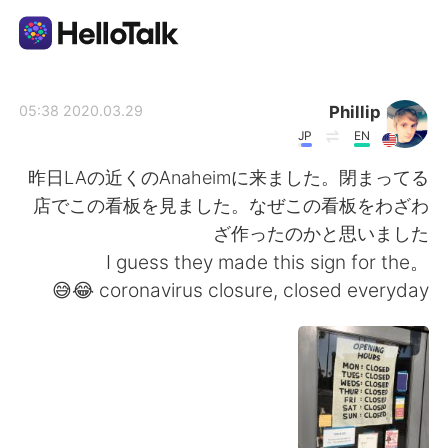
تطبيق تبادل اللغة
Phillip
2020.03.29 05:38
JP
EN
AI Grammar Checker
昨日LAの近くのAnaheimに来ました。閉まってる
店でこの看板を見ました。なぜこの看板をわざわ
العربية
ざ作ったのかと思いました
。I guess they made this sign for the
coronavirus closure, closed everyday 😂😅
English
简体中文
繁體中文
Español
Français
Deutsch