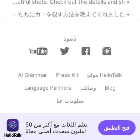
I didn't have to fight a lot of people to get these beautiful shots. Check out the details and sh...
今朝目が覚めたとき、父はまだ生きている新鮮なカニの大きな箱で私たちを驚かせました！ カニは本当に大きくて元気でした！ 今夜の夕食になります！ 私の父は私たちにカニを殺す方法を教えてくれました、...
تابعونا
AI Grammar
Press Kit
موقع HelloTalk
Language Partners
وظائف
Blog
معلومات عنا
تعلم اللغات مع أكثر من 50
فتح التطبيق
مليون متحدث أصلي مجانًا!