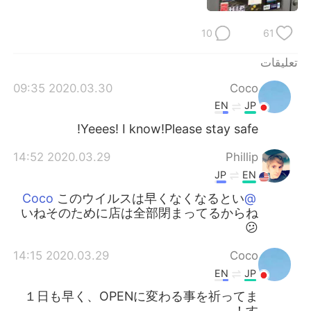
日本語
한국어
10
61
Русский
ไทย
تعليقات
Indonesia
Italiano
2020.03.30 09:35
Coco
EN
JP
Türkçe
Tiếng Việt
Yeees! I know!Please stay safe!
Português
2020.03.29 14:52
Phillip
JP
EN
このウイルスは早くなくなるとい
@Coco
いねそのために店は全部閉まってるからね
😕
2020.03.29 14:15
Coco
EN
JP
１日も早く、OPENに変わる事を祈ってま
す！