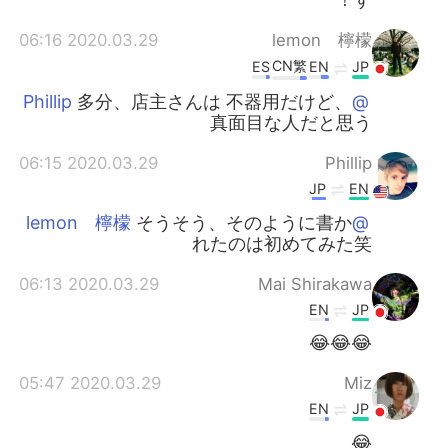
2020.03.29 06:16
lemon 檸檬
CN繁
ES
EN
JP
多分、店主さんは 不器用だけど、
@Phillip
真面目な人だと思う
2020.03.29 06:15
Phillip
JP
EN
そうそう、そのように書か
@lemon 檸檬
れたのは初めてみた笑
2020.03.29 06:13
Mai Shirakawa
EN
JP
😂😂😂
2020.03.29 05:47
Miz
EN
JP
😂