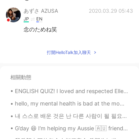
あずさ AZUSA
2020.03.29 05:43
JP
EN
念のためね笑
Eny
2020.03.29 05:39
JP
EN
打開HelloTalk加入聊天
たしかに😂
lemon 檸檬
2020.03.29 05:39
相關動態
CN繁
JP
EN
ES
ENGLISH QUIZ! I loved and respected Ellen, and felt not a little bit noble in discarding the cou...
しばらく閉店します。 だけでいいよね(笑)
hello, my mental health is bad at the moment, could I please talk to one of you about it? it's 4a...
내 스스로 배운 것은 난 다른 사람이 될 필요가 없다는 것이다 그냥 내 모습이면 충분하다.. 🖤 Today is those days I won't leave bed all ...
G’day 😆 I’m helping my Aussie 🇦🇺 friend to clean his backyard and all puppies opened eyes haha 😂