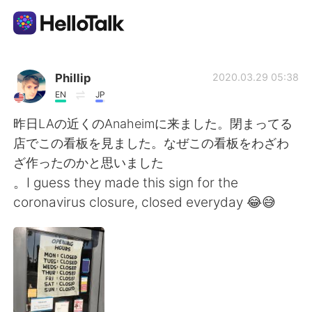
語言交換應用
Phillip
2020.03.29 05:38
EN
JP
AI Grammar Checker
昨日LAの近くのAnaheimに来ました。閉まってる
店でこの看板を見ました。なぜこの看板をわざわ
繁體中文
ざ作ったのかと思いました
。I guess they made this sign for the
coronavirus closure, closed everyday 😂😅
English
简体中文
Español
العربية
Français
Deutsch