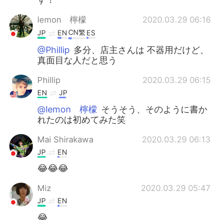
lemon 檸檬
2020.03.29 06:16
CN繁
JP
EN
ES
@Phillip
多分、店主さんは 不器用だけど、
真面目な人だと思う
Phillip
2020.03.29 06:15
EN
JP
@lemon 檸檬
そうそう、そのように書か
れたのは初めてみた笑
Mai Shirakawa
2020.03.29 06:13
JP
EN
😂😂😂
Miz
2020.03.29 05:47
JP
EN
😂