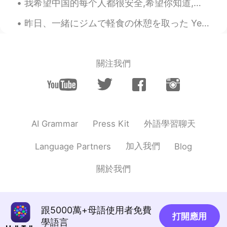
我希望中国的每个人都很安全,希望你知道,即使每个人都是粗鲁的,种族歧视的,你也应该保持健康,坚强! I hope that everyone will understand that this...
昨日、一緒にジムで軽食の休憩を取った Yesterday at the gym, I took a snack break with my son 息子はこの野菜とポタトのストローが好き😆 M...
關注我們
外語學習聊天
AI Grammar
Press Kit
加入我們
Language Partners
Blog
關於我們
跟5000萬+母語使用者免費
打開應用
學語言