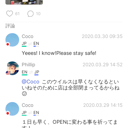
日本語
한국어
61
10
Русский
ไทย
評論
Indonesia
Italiano
Coco
2020.03.30 09:35
JP
EN
Türkçe
Tiếng Việt
Yeees! I know!Please stay safe!
Português
Phillip
2020.03.29 14:52
EN
JP
@Coco
このウイルスは早くなくなるとい
いねそのために店は全部閉まってるからね
😕
Coco
2020.03.29 14:15
JP
EN
１日も早く、OPENに変わる事を祈ってま
す！