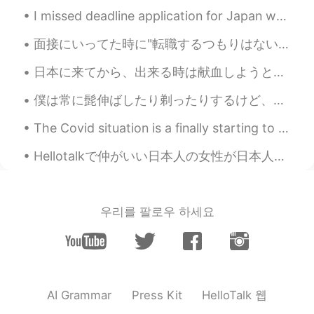
I missed deadline application for Japan working holiday visa for April 2020😭😭😭😭😭😭 I will still co...
面接にいってた時に"転職するつもりはない"ってことを伝えるべきだと良く言われてたんだけど、西洋にそんな概念がないので従いながらも不思議に思った。だって転職しないと必ず学びが減っていくし、成長が遅...
日本に来てから、出来る時は献血しようとしてます。日本では献血したら、次の献血まで3ヶ月間が経たねばならない。それに一回で献血できる量も最大限は400ミリ。 カナダとは全然違うです！カナダでは、...
僕は常に髭伸ばしたり剃ったりするけど、日本に来てから日本人に"なんで伸ばした？"、"なんで剃った？"と聞かれるからいつも戸惑う。日本に来る前にそんなこと聞かれたことなかったし、日本人のこと分から...
The Covid situation is a finally starting to improve here! for the first time in over a year, res...
Hellotalkで仲がいい日本人の女性が日本人の男性に話しかけられて、ちょっと話してから急に電話かけられて、友達が電話をでなかったら彼は普通に話し続けてて、おかしすぎない？友達が2回無視したの...
우리를 팔로우 하세요
HelloTalk 웹
AI Grammar
Press Kit