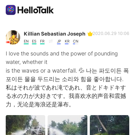
언어 교환 앱
Killian Sebastian Joseph
2020.06.29 10:06
EN
ES
FR
JP
KR
CN
AI Grammar Checker
I love the sounds and the power of pounding
water, whether it
한국어
is the waves or a waterfall. 💦 나는 파도이든 폭
포이든 물을 두드리는 소리와 힘을 좋아합니다.
私はそれが波であれ滝であれ、音とドキドキす
English
简体中文
る水の力が大好きです。我喜欢水的声音和震撼
力，无论是海浪还是瀑布。
繁體中文
Español
العربية
Français