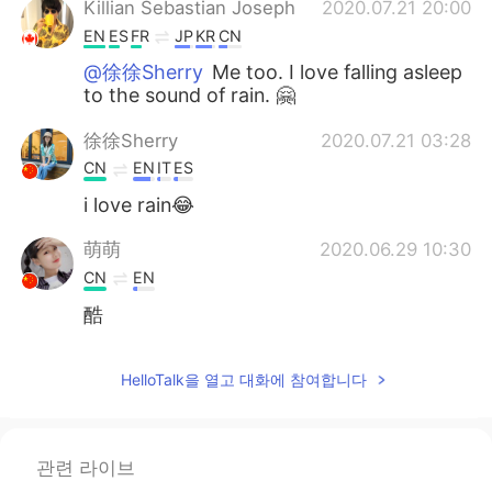
Killian Sebastian Joseph
2020.07.21 20:00
EN
ES
FR
JP
KR
CN
@徐徐Sherry
Me too. I love falling asleep
to the sound of rain. 🤗
徐徐Sherry
2020.07.21 03:28
CN
EN
IT
ES
i love rain😂
萌萌
2020.06.29 10:30
CN
EN
酷
HelloTalk을 열고 대화에 참여합니다
관련 라이브