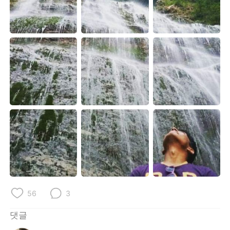
Deutsch
日本語
Русский
ไทย
Indonesia
Italiano
Türkçe
Tiếng Việt
Português
56
3
댓글