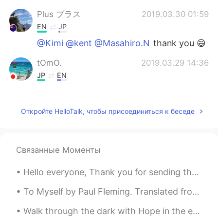
Plus プラス
2019.03.30 01:59
EN
JP
@Kimi @kent @Masahiro.N
thank you 😄
tOmO.
2019.03.29 14:36
JP
EN
わぁ超きれいー ポストカード作りたくなっ
ちゃいますね
Откройте HelloTalk, чтобы присоединиться к беседе
chisato
2019.03.29 09:29
JP
KR
海と山が本当にキレイですね！
Связанные Моменты
Masahiro.N
2019.03.29 09:16
Hello everyone, Thank you for sending the sun our way! I was enjoying the beautiful sunrise wh...
JP
ES
To Myself by Paul Fleming. Translated from the German by Catherine Winkworth. LET nothing make...
この
今年の夏に従弟と旅した
Walk through the dark with Hope in the eyes. It’s true that Hope is where it all begins... Châte...
今年の夏に従弟と旅した