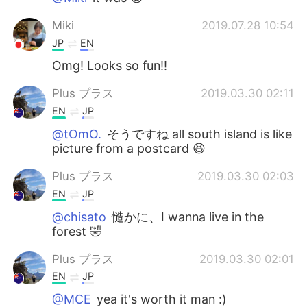
Miki
2019.07.28 10:54
JP
EN
Omg! Looks so fun!!
Plus プラス
2019.03.30 02:11
EN
JP
@tOmO.
そうですね all south island is like
picture from a postcard 😆
Plus プラス
2019.03.30 02:03
EN
JP
@chisato
慥かに、I wanna live in the
forest 🤣
Plus プラス
2019.03.30 02:01
EN
JP
@MCE
yea it's worth it man :)