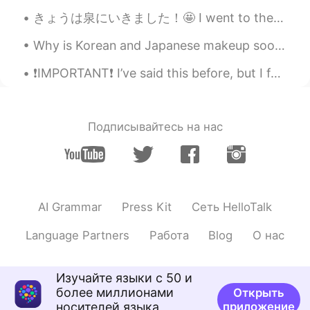
きょうは泉にいきました！🤩 I went to the springs today!🤩 それはとてもきれいだった！ 🥰😍 It was so pretty!! 🥰😍 ここにいたい，しごとに...
僕の一番ところ
お薦め
はMilford
Soundsです
Why is Korean and Japanese makeup sooo much nicer than American makeup!? 😍#ThankYouSouthKorea #Th...
僕の一番
お薦めな
ところはMilford
❗️IMPORTANT❗️ I’ve said this before, but I feel I need to say it again... NEVER feel bad about s...
Soundsです
来年もう1回
かっい運転
したい
貨車で
来年もう1回
バンで旅行
したい
Подписывайтесь на нас
釣りしたり
さふ
波乗りしたい
釣りしたり波乗りしたい
AI Grammar
Press Kit
Сеть HelloTalk
MCE
2019.03.29 08:59
EN
JP
Language Partners
Работа
Blog
О нас
Looks awesome. I'd love to do the same
here next year.
Изучайте языки с 50 и
более миллионами
Открыть
kent
2019.03.29 08:56
носителей языка
приложение