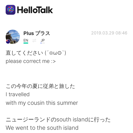
Приложение для Языкового Обмена
Plus プラス
2019.03.29 08:46
EN
JP
AI Grammar Checker
直してください (´⊙ω⊙`)
please correct me :>
Русский
この今年の夏に従弟と旅した
English
简体中文
I travelled
with my cousin this summer
繁體中文
Español
ニュージーランドのsouth islandに行った
العربية
Français
We went to the south island