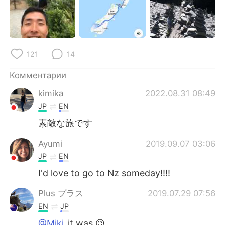
121
14
Комментарии
kimika
2022.08.31 08:49
JP
EN
素敵な旅です
Ayumi
2019.09.07 03:06
JP
EN
I'd love to go to Nz someday!!!!
Plus プラス
2019.07.29 07:56
EN
JP
@Miki
it was 😉