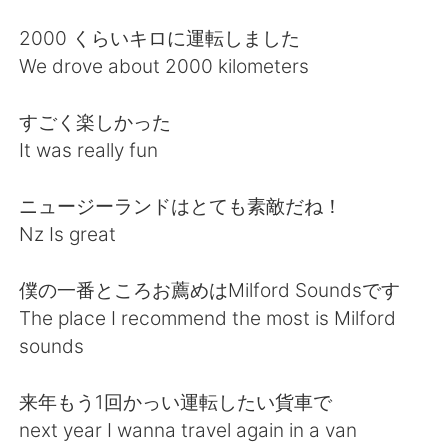
Deutsch
日本語
2000 くらいキロに運転しました
한국어
ไทย
We drove about 2000 kilometers
Indonesia
Italiano
すごく楽しかった
It was really fun
Türkçe
Tiếng Việt
ニュージーランドはとても素敵だね！
Português
Nz Is great
僕の一番ところお薦めはMilford Soundsです
The place I recommend the most is Milford
sounds
来年もう1回かっい運転したい貨車で
next year I wanna travel again in a van