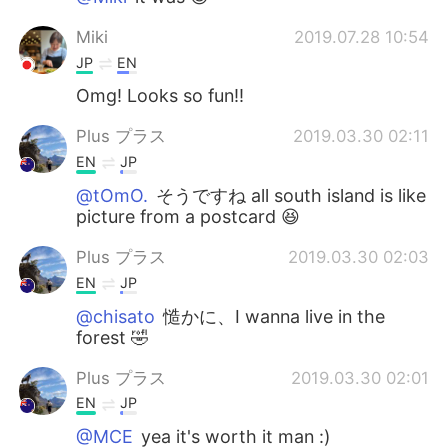
Miki
2019.07.28 10:54
JP
EN
Omg! Looks so fun!!
Plus プラス
2019.03.30 02:11
EN
JP
@tOmO.
そうですね all south island is like
picture from a postcard 😆
Plus プラス
2019.03.30 02:03
EN
JP
@chisato
慥かに、I wanna live in the
forest 🤣
Plus プラス
2019.03.30 02:01
EN
JP
@MCE
yea it's worth it man :)