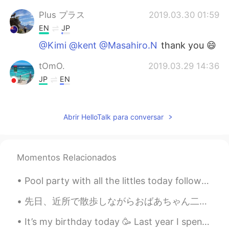
Plus プラス
2019.03.30 01:59
EN
JP
@Kimi @kent @Masahiro.N
thank you 😄
tOmO.
2019.03.29 14:36
JP
EN
わぁ超きれいー ポストカード作りたくなっ
ちゃいますね
Abrir HelloTalk para conversar
chisato
2019.03.29 09:29
JP
KR
海と山が本当にキレイですね！
Momentos Relacionados
Masahiro.N
2019.03.29 09:16
Pool party with all the littles today followed by baby snuggles 🥰 These kid's wear me out, but t...
JP
ES
先日、近所で散歩しながらおばあちゃん二人を見つけました。(おばあちゃんって言うは大丈夫？) 目を合わせたらおばあちゃんたちは"こんにちは"って挨拶しました。だから嬉しいでした。 出身のお化け屋...
この
今年の夏に従弟と旅した
It’s my birthday today 🥳 Last year I spend my birthday in Japan, seeing the autumn leaves and go...
今年の夏に従弟と旅した