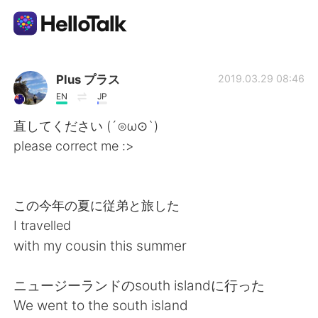
Aplicación de intercambio de idiomas
Plus プラス
2019.03.29 08:46
EN
JP
AI Grammar Checker
直してください (´⊙ω⊙`)
please correct me :>
Español
この今年の夏に従弟と旅した
English
简体中文
I travelled
with my cousin this summer
繁體中文
العربية
ニュージーランドのsouth islandに行った
Français
Deutsch
We went to the south island