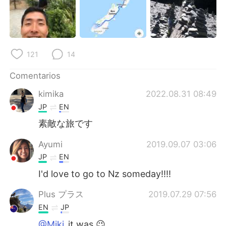
121
14
Comentarios
kimika
2022.08.31 08:49
JP
EN
素敵な旅です
Ayumi
2019.09.07 03:06
JP
EN
I'd love to go to Nz someday!!!!
Plus プラス
2019.07.29 07:56
EN
JP
@Miki
it was 😉