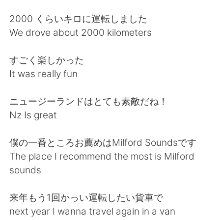
日本語
한국어
2000 くらいキロに運転しました
Русский
ไทย
We drove about 2000 kilometers
Indonesia
Italiano
すごく楽しかった
It was really fun
Türkçe
Tiếng Việt
ニュージーランドはとても素敵だね！
Português
Nz Is great
僕の一番ところお薦めはMilford Soundsです
The place I recommend the most is Milford
sounds
来年もう1回かっい運転したい貨車で
next year I wanna travel again in a van