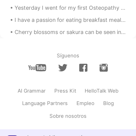
Yesterday I went for my first Osteopathy session. It went really well but unfortunately i had to ...
僕の一番ところ
お薦め
はMilford
Soundsです
I have a passion for eating breakfast meals at lunchtime. 🍳 Lunchtime is the best time for brea...
僕の一番
お薦めな
ところはMilford
Cherry blossoms or sakura can be seen in the spring time in Japan. Every year around February, yo...
Soundsです
来年もう1回
かっい運転
したい
貨車で
来年もう1回
バンで旅行
したい
Síguenos
釣りしたり
さふ
波乗りしたい
釣りしたり波乗りしたい
AI Grammar
Press Kit
HelloTalk Web
MCE
2019.03.29 08:59
EN
JP
Language Partners
Empleo
Blog
Looks awesome. I'd love to do the same
Sobre nosotros
here next year.
kent
2019.03.29 08:56