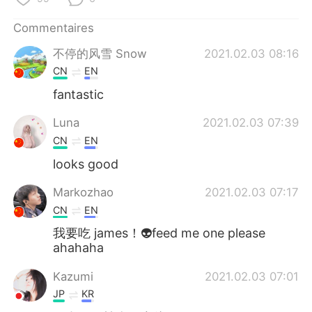
日本語
한국어
Commentaires
Русский
ไทย
不停的风雪 Snow
2021.02.03 08:16
CN
EN
Indonesia
Italiano
fantastic
Türkçe
Tiếng Việt
Luna
2021.02.03 07:39
CN
EN
Português
looks good
Markozhao
2021.02.03 07:17
CN
EN
我要吃 james！👽feed me one please
ahahaha
Kazumi
2021.02.03 07:01
JP
KR