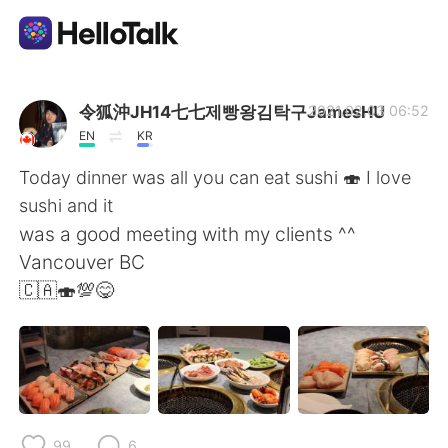
Appli d'échange linguistique
令狐沖JH14七七제빵왕김탁구JamesHU
2021.02.03 06:52
EN
KR
AI Grammar Checker
Today dinner was all you can eat sushi 🍣 I love
sushi and it
Français
was a good meeting with my clients ^^
Vancouver BC
🇨🇦🍣💯😋
English
简体中文
繁體中文
Español
العربية
Deutsch
99
6