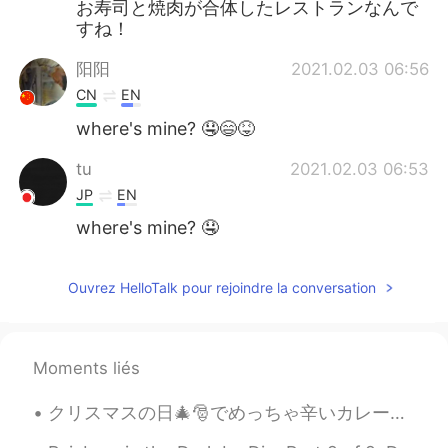
お寿司と焼肉が合体したレストランなんで
すね！
阳阳
2021.02.03 06:56
CN
EN
where's mine? 🤤😄😝
tu
2021.02.03 06:53
JP
EN
where's mine? 🤤
Ouvrez HelloTalk pour rejoindre la conversation
Moments liés
クリスマスの日🎄🎅でめっちゃ辛いカレー🍛を料理した！全部の家族はいっぱい食べた。嬉しくて、びっくりした！今回俺のレシピで人参🥕と、ジャガイモ🥔と、玉ねぎ🧅を入れた。次回はトフ入れたい。考えが美味...