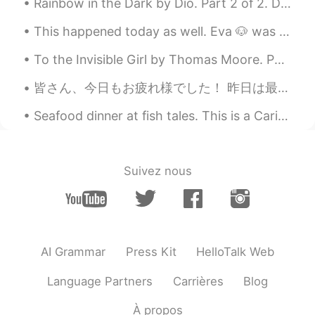
Rainbow in the Dark by Dio. Part 2 of 2. Do your demons, do they ever let you go? When you've t...
This happened today as well. Eva 🐶 was feeling down so I went and got her a new toy 🦥 She is feel...
To the Invisible Girl by Thomas Moore. Part 5 of 6. Could you shed for a moment that voice on ...
皆さん、今日もお疲れ様でした！ 昨日は最高に楽しかった＾＾しまなみ海道渡ってうさぎ島まで行った！ウサギたちは可愛かったけと餌持ってなかったら完全に無視されるのは辛かった(笑) 知らなかったけどう...
Seafood dinner at fish tales. This is a Caribbean vibe waterfront restaurant. It’s very convenien...
Suivez nous
AI Grammar
Press Kit
HelloTalk Web
Language Partners
Carrières
Blog
À propos