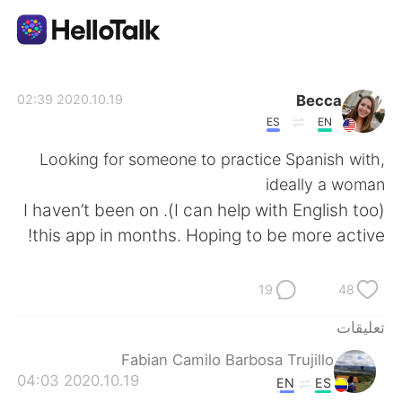
تطبيق تبادل اللغة
Becca
2020.10.19 02:39
ES
EN
AI Grammar Checker
Looking for someone to practice Spanish with,
ideally a woman
العربية
(I can help with English too). I haven’t been on
this app in months. Hoping to be more active!
English
简体中文
19
48
繁體中文
Español
تعليقات
Fabian Camilo Barbosa Trujillo
Français
Deutsch
2020.10.19 04:03
EN
ES