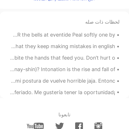
No thanks
2020.10.19 02:43
Luciana
لحظات ذات صله
EN
ES
Yooo💓😊
The End of the Day by Duncan Campbell Scott. I HEAR the bells at eventide Peal softly one by...
2020.10.19 02:43
Llónatan Ruffino
Okay so guys and girls someone said to me the other day that they keep making mistakes in english...
EN
ES
Good morning ☀️🌞😃 Happy hump day! Remember, never bite the hands that feed you. Don’t hurt o...
Hey there, Can I lear whit you?
Intonation Practice What is intonation (in-toe - nay-shin)? Intonation is the rise and fall of...
2020.10.19 02:43
Caroline James
A quien le gusta hacer ejercicio? Si no hago ejercicio mi postura de vuelve horrible jaja. Entonc...
EN
ES
Yooo
¡Felicidades a los argentinos! Espero que disfruten su feriado. Me gustería tener la oportunidad ...
2020.10.19 02:42
María Isabel M.
EN
ES
تابعونا
🙋🏻‍♀️🙋🏻‍♀️🙋🏻‍♀️