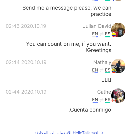
Send me a message please, we can
practice
2020.10.19 02:46
Julian David
EN
ES
You can count on me, if you want.
Greetings!
2020.10.19 02:44
Nathaly
EN
ES
🙋🏻‍♀️
2020.10.19 02:44
Cathe
EN
ES
Cuenta conmigo.
2020.10.19 02:43
juliocarlos
EN
ES
افتح HelloTalk للانضمام الى المحادثة