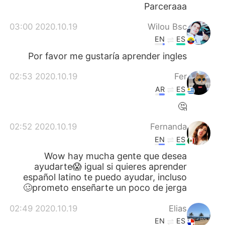
日本語
한국어
Parceraaa
2020.10.19 03:00
Wilou Bsc
Русский
ไทย
EN
ES
Indonesia
Italiano
Por favor me gustaría aprender ingles
2020.10.19 02:53
Fer
Türkçe
Tiếng Việt
AR
ES
Português
🤔
2020.10.19 02:52
Fernanda
EN
ES
Wow hay mucha gente que desea
ayudarte😱 igual si quieres aprender
español latino te puedo ayudar, incluso
prometo enseñarte un poco de jerga🥴
2020.10.19 02:49
Elias
EN
ES