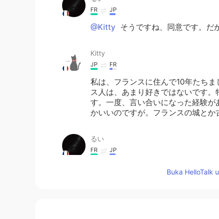
FR
JP
@Kitty
そうですね、同意です。だ
Kitty
JP
FR
私は、フランスに住んで10年たち
ス人は、あまり好きではないです。
す。一度、言い合いになった経験が
かいいのですが。フランスの城とか
るい
FR
JP
@Hiro
フランス人が他のフランス人
Buka HelloTalk 
の主観に過ぎないで、価値のないデタ
Hiro
JP
DE