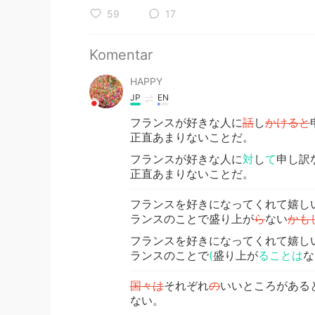
59
17
Komentar
HAPPY
JP
EN
フランスが好きな人に
話
し
かけると
正直あまりないことだ。
フランスが好きな人に
対
し
て
申し訳
正直あまりないことだ。
フランスを好きになってくれて嬉し
ランスのことで盛り上が
ら
ない
かも
フランスを好きになってくれて嬉し
ランスのことで
(
盛り上が
ることは
な
国々は
それぞれ
の
いいところがある
ない。