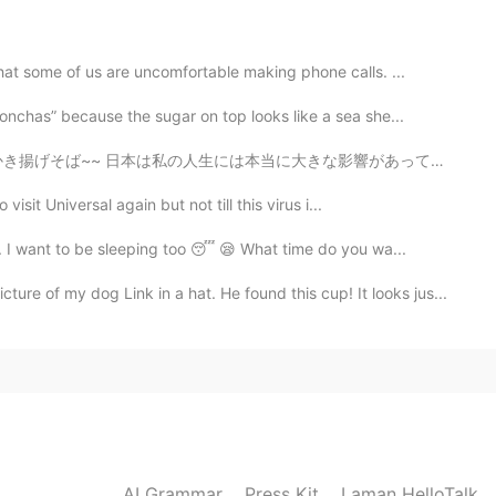
っているのかにとても興味があります。 貴重な意見、あ
は旅行と仕事で行ったことがありますが、それだけでは
at some of us are uncomfortable making phone calls. ...
とは感じられませんでした。 あ、料理はおいしかったです
りは。裏通りは見なかったことにしました😁
nchas” because the sugar on top looks like a sea she...
2020.07.02 08:30
日本は私の人生には本当に大きな影響があって、本当に感謝してるので、今日はこれ作ってそれを見せたかった☺️ ...
isit Universal again but not till this virus i...
外国人もそう思いがちですよね。
. I want to be sleeping too 😴 😪 What time do you wa...
2020.07.02 08:20
 my dog Link in a hat. He found this cup! It looks jus...
嫌い、って人、結構いますよね😅
2020.07.02 07:44
AI Grammar
Press Kit
Laman HelloTalk