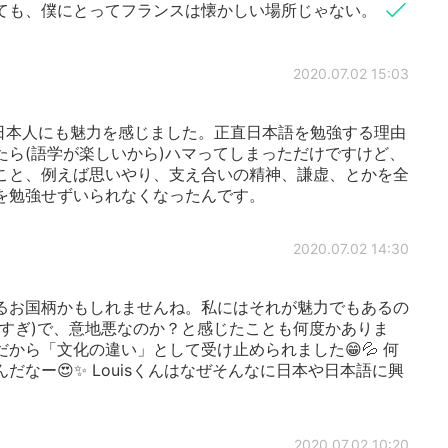
ても、僕にとってフランスは懐かしい場所じゃない。
2020.07.02 15:03
日本人にも魅力を感じました。正直日本語を勉強する理由
たら(語学が楽しいから)ハマってしまっただけですけど、
こと、例えば思いやり、支え合いの精神、謙虚、とかを全
を勉強せずいられなくなったんです。
2020.07.02 14:30
るお国柄かもしれませんね。私にはそれが魅力でもあるの
しすぎ)で、意地悪なのか？と感じたことも何度かありま
から「文化の違い」として受け止められました😁💦 何
なー😍✨ Louisくんはなぜそんなに日本や日本語に興
2020.07.02 10:20