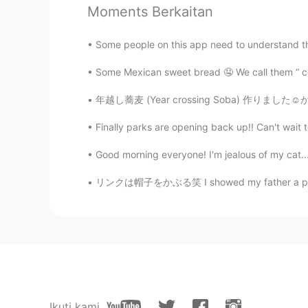
Moments Berkaitan
僕は、人は自分の国のことをどう思
りがとうございます。 フランスへ
Some people on this app need to understand th
Louisさんの言っているようなこ
し、建物は綺麗でした、パリの表通
Some Mexican sweet bread 🤤 We call them “ co
るい
年越し蕎麦 (Year crossing Soba) 作りました☺️かき揚げそば~~ 
FR
JP
Finally parks are opening back up!! Can't wait to v
@miyuki
そうですね、フランス人
Good morning everyone! I'm jealous of my cat..
miyuki
リンクは帽子をかぶる笑 I showed my father a picture of
JP
FR
フランスは好きだけどフランス人は
Marrko
JP
EN
@るい
なるほど。
Ikuti kami