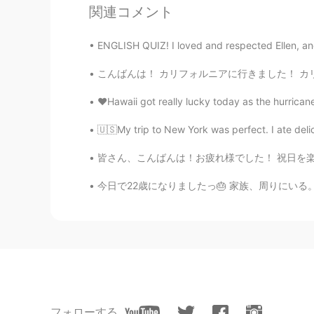
KR
EN
関連コメント
정말 맛있어보여요!!👍👍
ENGLISH QUIZ! I loved and respected Ellen, and fe
mihae
こんばんは！ カリフォルニアに行きました！ カリフォルニアに楽しかった！ともだちとたくさ
KR
EN
❤️Hawaii got really lucky today as the hurrica
@Beth
ㅎㅎㅎㅎㅎㅎㅎㅎㅎㅎ
🇺🇸My trip to New York was perfect. I ate delic
Maggie
皆さん、こんばんは！お疲れ様でした！ 祝日を楽しめましたか？ 私は友達と一緒に松山に行き
EN
KR
今日で22歳になりましたっ🎂 家族、周りにいる。大切な方々いつも応援してくれる。みなさ
I agree
Beth
EN
KR
JP
CN
@mihae
나는 너의 집에서 만든 만
Beth
フォローする