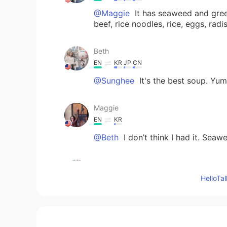
@Maggie
It has seaweed and green
beef, rice noodles, rice, eggs, radis
Beth
EN
KR
JP
CN
@Sunghee
It's the best soup. Yum
Maggie
EN
KR
@Beth
I don’t think I had it. Sea
Beth
EN
KR
JP
CN
Hello
@Maggie
Have you eaten galbi-t
Sunghee