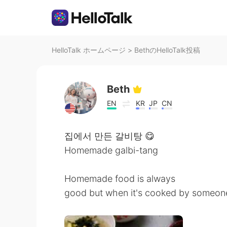
HelloTalk ホームページ
>
BethのHelloTalk投稿
Beth
EN
KR
JP
CN
집에서 만든 갈비탕 😋
Homemade galbi-tang
Homemade food is always
good but when it's cooked by someone e