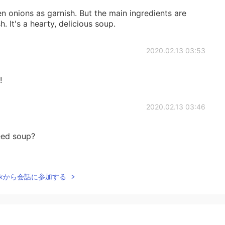
 onions as garnish. But the main ingredients are
h. It's a hearty, delicious soup.
2020.02.13 03:53
!
2020.02.13 03:46
weed soup?
2020.02.13 03:22
Talkから会話に参加する
ang?
2020.02.13 02:53