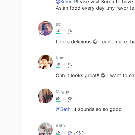
@Kumi
Please visit Korea to have t
Asian food every day...my favorite 
sol
KR
EN
Looks delicious 😋 I can’t make th
Kumi
JP
EN
Ohh it looks great!! 😋 I want to ea
Maggie
EN
KR
@Beth
it sounds so so good
Beth
EN
KR
JP
CN