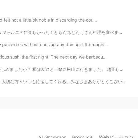
lt not a little bit noble in discarding the cou...
2020.02.13 02:34
ん料理を食べました。私たちはホテルの部屋はスターウォーズでした。ビックリしたよ！（笑）もビデオゲームコン...
ne passed us without causing any damage! It brought...
ious sushi the first night. The next day we barbecu...
2020.02.13 02:31
ました。 超楽しかったです！ でも、疲れていますね。 そろそろ寝ますね。 今週の残り3日は頑張りましょうね...
まありがとうございます！これからもよろしくお願いします。たくさんのメッセージをありがとうううう。 美味しいも...
2020.02.13 02:17
두를 원한다.ㅋㅋ
2020.02.13 02:15
Webバージョン
AI Grammar
Press Kit