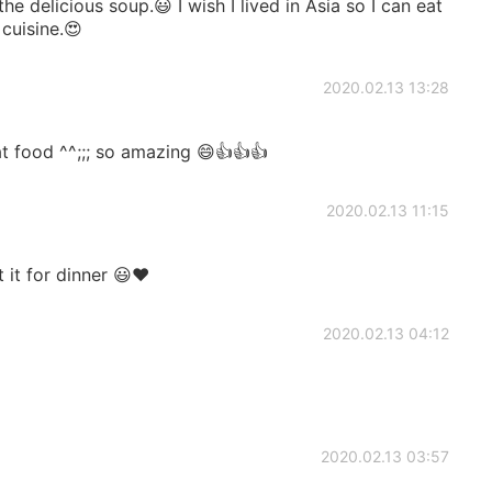
he delicious soup.😃 I wish I lived in Asia so I can eat
cuisine.😍
2020.02.13 13:28
at food ^^;;; so amazing 😄👍👍👍
2020.02.13 11:15
t it for dinner 😃❤️
2020.02.13 04:12
2020.02.13 03:57