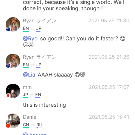
correct, because it’s a single world. Well
done in your speaking, though !
Ryan ライアン
2021.05.25 21:30
EN
JP
@Ryo
so good!! Can you do it faster? 🤔
🤔🤣
Ryan ライアン
2021.05.25 21:26
EN
JP
@Lia
AAAH slaaaay 😍🤣
mm
2021.05.25 17:07
JP
EN
this is interesting
Daniel
2021.05.25 15:41
CN
RU
@Jumeer