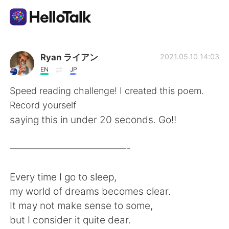
Приложение для Языкового Обмена
Ryan ライアン
2021.05.10 14:03
EN
JP
AI Grammar Checker
Speed reading challenge! I created this poem.
Record yourself
Русский
saying this in under 20 seconds. Go!!
————————————-
English
简体中文
Every time I go to sleep,
繁體中文
Español
my world of dreams becomes clear.
It may not make sense to some,
العربية
Français
but I consider it quite dear.