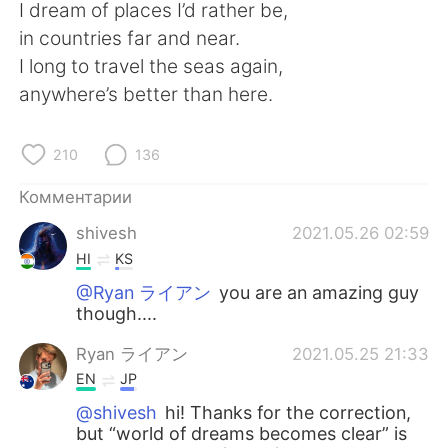
Deutsch
日本語
I dream of places I’d rather be,
in countries far and near.
한국어
ไทย
I long to travel the seas again,
anywhere’s better than here.
Indonesia
Italiano
210
136
Türkçe
Tiếng Việt
Комментарии
Português
shivesh
2021.05.26 02:59
HI
KS
@Ryan ライアン
you are an amazing guy
though....
Ryan ライアン
2021.05.25 21:33
EN
JP
@shivesh
hi! Thanks for the correction,
but “world of dreams becomes clear” is