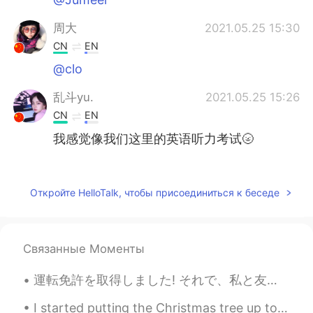
周大
2021.05.25 15:30
CN
EN
@clo
乱斗yu.
2021.05.25 15:26
CN
EN
我感觉像我们这里的英语听力考试🌝
Dutiful
2021.05.25 14:50
FA
EN
Откройте HelloTalk, чтобы присоединиться к беседе
I did it in 14 seconds but net problem. My
voice didn't come😒
Связанные Моменты
Germán
2021.05.25 14:36
ES
EN
運転免許を取得しました! それで、私と友達はビーチを訪れました。 楽しい時間を過ごした。🙂 I got a driver's licence! So my friends and I went...
😝
I started putting the Christmas tree up today! There’s still a lot to do, but it’s already pretty...