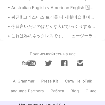
off yaa
2021.05.25 13:21
Australian English v American English 🇦🇺 secondary school 🇺🇸 high school 🇦🇺 primary school ...
TR
EN
How is my pronuncations , can you say
짜잔!! 크리스마스 트리를 다 세웠어요 !! 예이~~ 👏🏼👏🏼👏🏼👏🏼👏🏼👏🏼 I finally finished decorating my Christmas tree!! Do ...
me please Bad or good?
今日言いたいのはどんな人にびっくりするかもしれませんが、僕は自分のアイデンティティを受け入れてくれる友達ができたいのです。ゲイです。隠すのが息苦しいから自由に息をしたいと思います。 ☺️☺️☺️...
Fujiwara korei藤原小玲
2021.05.25 12:53
これは私のネックレスです。 ニュージーランド/マオリ文化からです。 海の怪物か霊の守護者です。(Marakihau) 悪から守ると信じられています。 This is my Necklace f...
CN
EN
is pome？
Подписывайтесь на нас
Ryo
2021.05.25 12:48
JP
EN
How was it teacher!! 🙋‍♂️
Carol
2021.05.25 12:25
AI Grammar
Press Kit
Сеть HelloTalk
ES
EN
Language Partners
Работа
Blog
О нас
maybe the worst HAHAHA
shivesh
2021.05.25 11:49