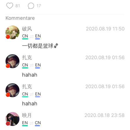
日本語
한국어
81
17
Русский
ไทย
Kommentare
破风
2020.08.19 11:50
Indonesia
Italiano
CN
EN
Türkçe
Tiếng Việt
一切都是篮球🏀
扎克
2020.08.19 01:56
Português
CN
EN
hahah
扎克
2020.08.19 01:56
CN
EN
hahah
映月
2020.08.18 23:58
EN
CN