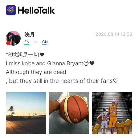
Sprachaustausch-App
映月
2020.08.14 13:03
EN
CN
AI Grammar Checker
篮球就是一切♥️
I miss kobe and Gianna Bryant😔❤
Deutsch
Although they are dead
, but they still in the hearts of their fans♡
English
简体中文
繁體中文
Español
العربية
Français