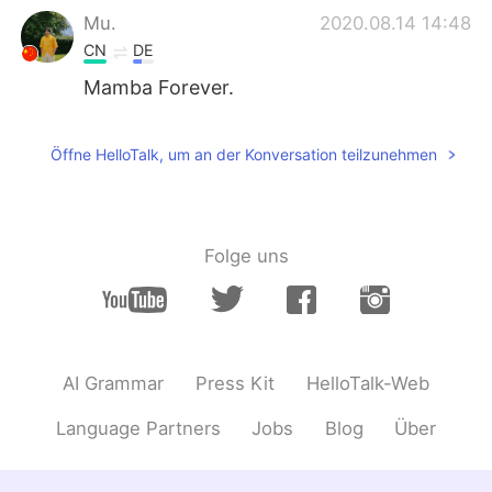
Mu.
2020.08.14 14:48
CN
DE
Mamba Forever.
映月
2020.08.14 13:51
Öffne HelloTalk, um an der Konversation teilzunehmen
EN
CN
@Inass 尹可欣
kobe forever 😌♥️
Inass 尹可欣
2020.08.14 13:49
Folge uns
EN
CN
We will love Kobe forever he's a legend ❤
映月
2020.08.14 13:21
EN
CN
AI Grammar
Press Kit
HelloTalk-Web
@david
thank you for the advice~
Language Partners
Jobs
Blog
Über
david
2020.08.14 13:14
CN
EN