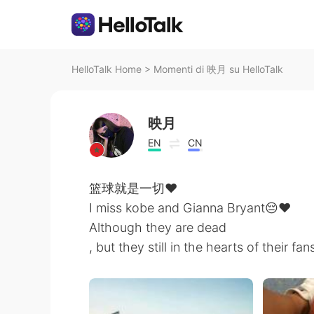
HelloTalk Home
>
Momenti di 映月 su HelloTalk
映月
EN
CN
篮球就是一切♥️
I miss kobe and Gianna Bryant😔❤
Although they are dead
, but they still in the hearts of their fa