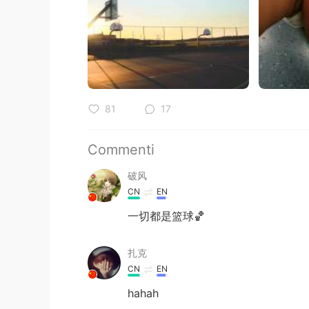
81
17
Commenti
破风
CN
EN
一切都是篮球🏀
扎克
CN
EN
hahah