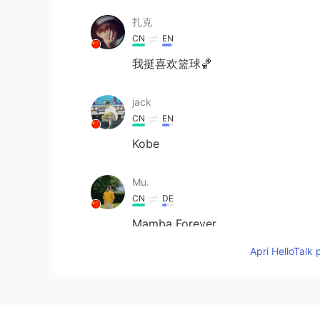
扎克
CN
EN
我挺喜欢篮球🏀
jack
CN
EN
Kobe
Mu.
CN
DE
Mamba Forever.
Apri HelloTalk 
映月
EN
CN
@Inass 尹可欣
kobe forever 😌♥️