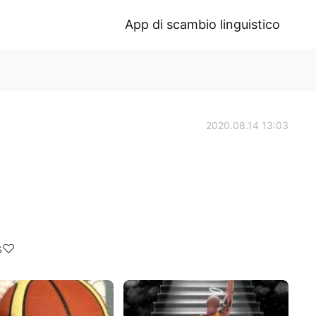
App di scambio linguistico
2020.08.14 13:03
ns♡