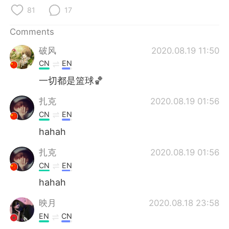
日本語
한국어
81
17
Русский
ไทย
Comments
破风
2020.08.19 11:50
Indonesia
Italiano
CN
EN
Türkçe
Tiếng Việt
一切都是篮球🏀
扎克
2020.08.19 01:56
Português
CN
EN
hahah
扎克
2020.08.19 01:56
CN
EN
hahah
映月
2020.08.18 23:58
EN
CN