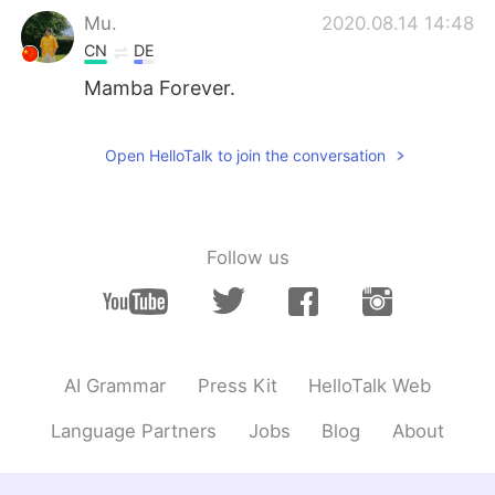
Mu.
2020.08.14 14:48
CN
DE
Mamba Forever.
映月
2020.08.14 13:51
Open HelloTalk to join the conversation
EN
CN
@Inass 尹可欣
kobe forever 😌♥️
Inass 尹可欣
2020.08.14 13:49
Follow us
EN
CN
We will love Kobe forever he's a legend ❤
映月
2020.08.14 13:21
EN
CN
AI Grammar
Press Kit
HelloTalk Web
@david
thank you for the advice~
Language Partners
Jobs
Blog
About
david
2020.08.14 13:14
CN
EN