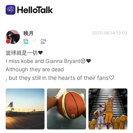
Language Exchange App
映月
2020.08.14 13:03
EN
CN
AI Grammar Checker
篮球就是一切♥️
I miss kobe and Gianna Bryant😔❤
English
Although they are dead
, but they still in the hearts of their fans♡
简体中文
繁體中文
Español
العربية
Français
Deutsch