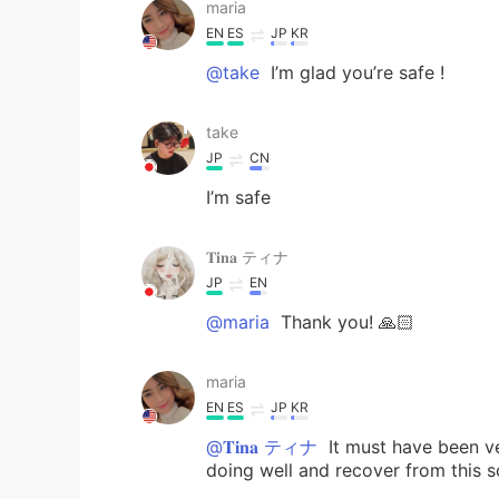
maria
EN
ES
JP
KR
@take
I’m glad you’re safe !
take
JP
CN
I’m safe
𝐓𝐢𝐧𝐚 ティナ
JP
EN
@maria
Thank you! 🙏🏻
maria
EN
ES
JP
KR
@𝐓𝐢𝐧𝐚 ティナ
It must have been ve
doing well and recover from this s