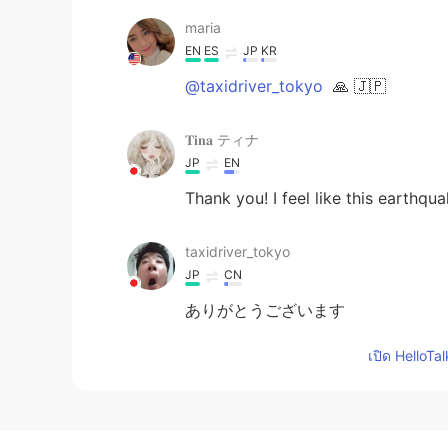
maria
EN
ES
JP
KR
@taxidriver_tokyo
🙏 🇯🇵
𝐓𝐢𝐧𝐚 ティナ
JP
EN
Thank you! I feel like this earthqua
taxidriver_tokyo
JP
CN
ありがとうございます
เปิด HelloTa