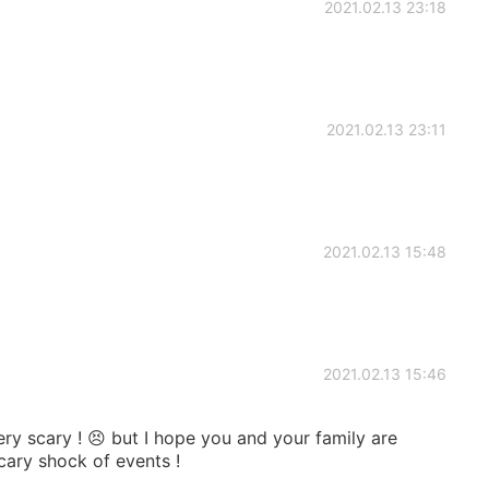
2021.02.13 23:18
2021.02.13 23:11
2021.02.13 15:48
2021.02.13 15:46
ry scary ! 😣 but I hope you and your family are
cary shock of events !