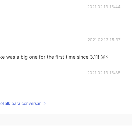
2021.02.13 15:44
2021.02.13 15:37
ke was a big one for the first time since 3.11! 😖⚡
2021.02.13 15:35
lloTalk para conversar