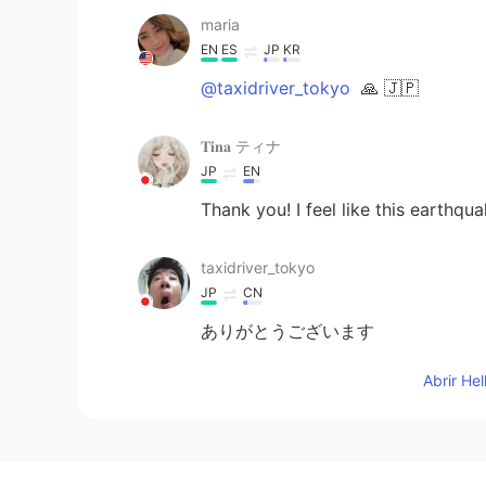
maria
EN
ES
JP
KR
@taxidriver_tokyo
🙏 🇯🇵
𝐓𝐢𝐧𝐚 ティナ
JP
EN
Thank you! I feel like this earthqua
taxidriver_tokyo
JP
CN
ありがとうございます
Abrir He