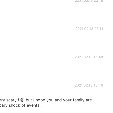
2021.02.13 23:18
2021.02.13 23:11
2021.02.13 15:48
2021.02.13 15:46
ry scary ! 😣 but I hope you and your family are
cary shock of events !