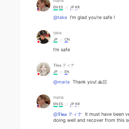
maria
EN
ES
JP
KR
@take
I’m glad you’re safe !
take
JP
CN
I’m safe
𝐓𝐢𝐧𝐚 ティナ
JP
EN
@maria
Thank you! 🙏🏻
maria
EN
ES
JP
KR
@𝐓𝐢𝐧𝐚 ティナ
It must have been ve
doing well and recover from this s