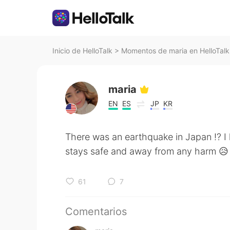
Inicio de HelloTalk
>
Momentos de maria en HelloTalk
maria
EN
ES
JP
KR
There was an earthquake in Japan !? 
stays safe and away from any harm 😥
61
7
Comentarios