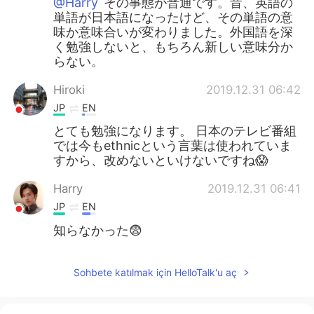
@Harry
その事態が普通です。昔、英語の
単語が日本語になったけど、その単語の意
味か意味合いが変わりました。外国語を深
く勉強しないと、もちろん新しい意味分か
らない。
Hiroki
2019.12.31 06:42
JP
EN
とても勉強になります。 日本のテレビ番組
では今もethnicという言葉は使われていま
すから、改めないといけないですね😱
Harry
2019.12.31 06:41
JP
EN
知らなかった😨
Sohbete katılmak için HelloTalk'u aç