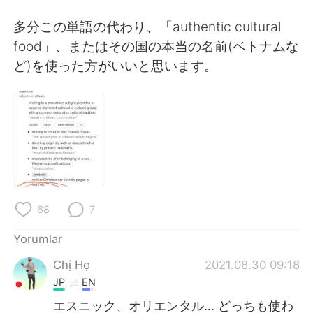
Deutsch
日本語
多分この単語の代わり、「authentic cultural
한국어
Русский
food」、またはその国の本当の名前(ベトナムな
ど)を使った方がいいと思います。
ไทย
Indonesia
Italiano
Tiếng Việt
Português
68
7
Yorumlar
Chị Họ
2021.08.30 09:18
JP
EN
エスニック、オリエンタル… どっちも使わ