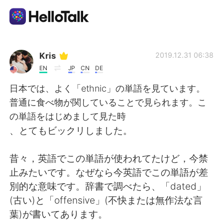
Dil Değişimi Uygulaması
Kris
2019.12.31 06:38
EN
JP
CN
DE
AI Grammar Checker
日本では、よく「ethnic」の単語を見ています。
普通に食べ物が関していることで見られます。こ
Türkçe
の単語をはじめまして見た時
、とてもビックリしました。
English
简体中文
昔々，英語でこの単語が使われてたけど，今禁
止みたいです。なぜなら今英語でこの単語が差
繁體中文
Español
別的な意味です。辞書で調べたら、「dated」
(古い)と「offensive」(不快または無作法な言
العربية
Français
葉)が書いてあります。