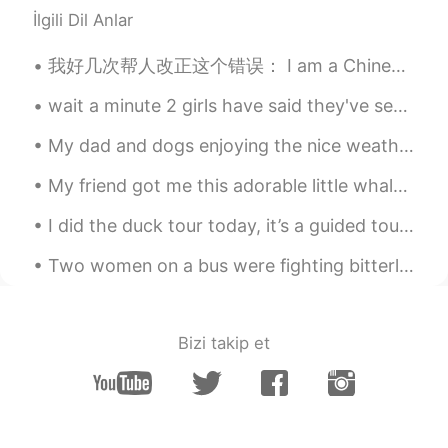
İlgili Dil Anlar
我好几次帮人改正这个错误： I am a Chinese。 Chinese 是一个形容词。所以你可以用： I am a Chinese citizen. 或者That is a Chinese...
wait a minute 2 girls have said they've seen me on douyin but I don't have that app...is someone ...
My dad and dogs enjoying the nice weather in Ireland ❤ I miss my home! They have sunshine☀ and h...
My friend got me this adorable little whale that glows as an early Valentine’s Day surprise 🥺 I ...
I did the duck tour today, it’s a guided tour that goes through the streets of downtown Boston an...
Two women on a bus were fighting bitterly over the last remaining seat. The bus monitor had trie...
Bizi takip et