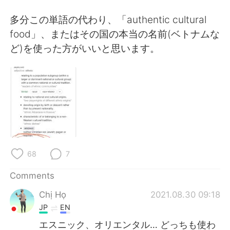
日本語
한국어
多分この単語の代わり、「authentic cultural
Русский
ไทย
food」、またはその国の本当の名前(ベトナムな
ど)を使った方がいいと思います。
Indonesia
Italiano
Türkçe
Tiếng Việt
Português
68
7
Comments
Chị Họ
2021.08.30 09:18
JP
EN
エスニック、オリエンタル… どっちも使わ