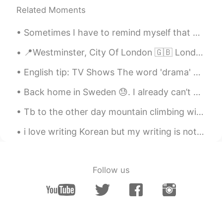
Related Moments
Sometimes I have to remind myself that mental states pass. Physical states pass. If I simply...
📍Westminster, City Of London 🇬🇧 London Eye, Big Ben (under construction 😏), Climate Demonstration...
English tip: TV Shows The word 'drama' doesn't mean 'TV show'. It is a genre. Just like comedy,...
Back home in Sweden 😓. I already can’t wait to go back to Japan and I wanna thank everyone from H...
Tb to the other day mountain climbing with my family in my local area. Have you ever climbed a ...
i love writing Korean but my writing is not good , actually i don't practice alot i envy peo...
Follow us