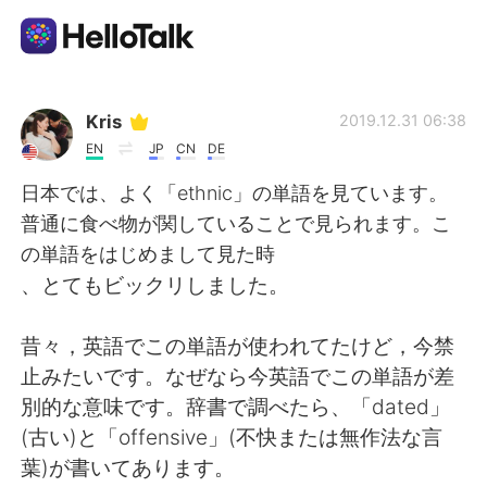
Language Exchange App
Kris
2019.12.31 06:38
EN
JP
CN
DE
AI Grammar Checker
日本では、よく「ethnic」の単語を見ています。
普通に食べ物が関していることで見られます。こ
English
の単語をはじめまして見た時
、とてもビックリしました。
简体中文
繁體中文
昔々，英語でこの単語が使われてたけど，今禁
止みたいです。なぜなら今英語でこの単語が差
Español
العربية
別的な意味です。辞書で調べたら、「dated」
(古い)と「offensive」(不快または無作法な言
Français
Deutsch
葉)が書いてあります。