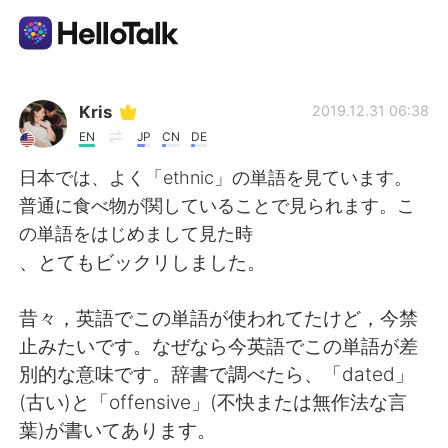
언어 교환 앱
Kris
2019.12.31 06:38
EN
JP
CN
DE
AI Grammar Checker
日本では、よく「ethnic」の単語を見ています。
普通に食べ物が関していることで見られます。こ
한국어
の単語をはじめまして見た時
、とてもビックリしました。
English
简体中文
昔々，英語でこの単語が使われてたけど，今禁
止みたいです。なぜなら今英語でこの単語が差
繁體中文
Español
別的な意味です。辞書で調べたら、「dated」
(古い)と「offensive」(不快または無作法な言
العربية
Français
葉)が書いてあります。