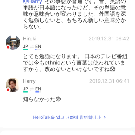
@Harry
その事態が普通です。昔、英語の
単語が日本語になったけど、その単語の意
味か意味合いが変わりました。外国語を深
く勉強しないと、もちろん新しい意味分か
らない。
Hiroki
2019.12.31 06:42
JP
EN
とても勉強になります。 日本のテレビ番組
では今もethnicという言葉は使われていま
すから、改めないといけないですね😱
Harry
2019.12.31 06:41
JP
EN
知らなかった😨
HelloTalk을 열고 대화에 참여합니다