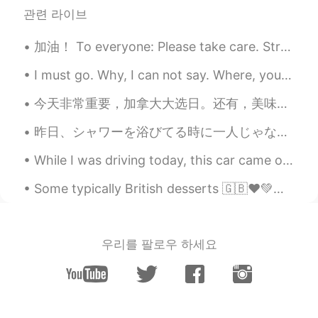
관련 라이브
加油！ To everyone: Please take care. Strengthen your immune system. 💪🏻 Singapore is now on orange a...
I must go. Why, I can not say. Where, you can not know. But one thing I can tell you, anytime I h...
今天非常重要，加拿大大选日。还有，美味的晚餐。 Today is very important for Canada. We will vote on the next prime minis...
昨日、シャワーを浴びてる時に一人じゃないと気にした Yesterday, while taking a shower I realized I wasn’t alone シャワーカーテンの後ろ...
While I was driving today, this car came out ( without looking) and almost hit me. I was going st...
Some typically British desserts 🇬🇧❤️💚🧡Banoffee pie Sticky toffee pudding Custard tart Shortbre...
우리를 팔로우 하세요