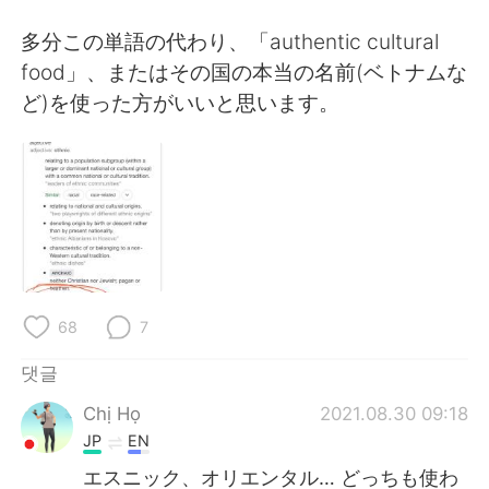
Deutsch
日本語
多分この単語の代わり、「authentic cultural
Русский
ไทย
food」、またはその国の本当の名前(ベトナムな
ど)を使った方がいいと思います。
Indonesia
Italiano
Türkçe
Tiếng Việt
Português
68
7
댓글
Chị Họ
2021.08.30 09:18
JP
EN
エスニック、オリエンタル… どっちも使わ