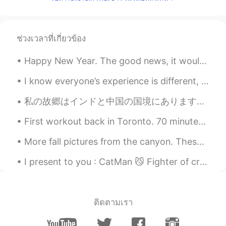
wanna join your group! !!
Jeff
2020.02.03 16:04
ช่วงเวลาที่เกี่ยวข้อง
CN
EN
May I join ??
Happy New Year. The good news, it would be hard to have a worse year this year, so here’s to hop...
weirdo
2020.02.02 04:59
I know everyone’s experience is different, but I really find these videos to be interesting, and ...
CN
EN
私の故郷はインドと中国の国境にあります、この場所は私のの家から1時間30分かかります、廟号は4310mです。 本当に綺麗な場所です 😍 とても楽しかったですが私の友達は高校のために病気になった 🤣🤣
i want
First workout back in Toronto. 70 minutes of cardio and 60 minutes of upper body strength trainin...
Lily
2020.02.02 01:30
More fall pictures from the canyon. These colors won’t last much longer so I had to go see them a...
EN
ES
May I join?
I present to you : CatMan 😼 Fighter of crime and justice 😂😂 On a real note i hope everyone i...
沉鱼落雁xm
2020.02.01 08:40
CN
EN
ติดตามเรา
I want to join