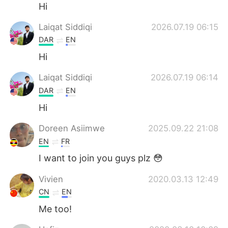
Deutsch
日本語
Hi
Laiqat Siddiqi
2026.07.19 06:15
한국어
Русский
DAR
EN
Indonesia
Italiano
Hi
Laiqat Siddiqi
2026.07.19 06:14
Türkçe
Tiếng Việt
DAR
EN
Português
Hi
Doreen Asiimwe
2025.09.22 21:08
EN
FR
I want to join you guys plz 😳
Vivien
2020.03.13 12:49
CN
EN
Me too!