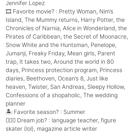
Jennifer Lopez
🎞 Favorite movie? : Pretty Woman, Nim’s
Island, The Mummy returns, Harry Potter, the
Chronicles of Narnia, Alice in Wonderland, the
Pirates of Caribbean, the Secret of Moonacre,
Snow White and the Huntsman, Penelope,
Jumanji, Freaky Friday, Mean girls, Parent
trap, It takes two, Around the world in 80
days, Princess protection program, Princess
diaries, Beethoven, Ocean’s 8, Just like
heaven, Twister, San Andreas, Sleepy Hollow,
Confessions of a shopaholic, The wedding
planner
🏝 Favorite season? : Summer
🧑🏻‍✈️ Dream job? : language teacher, figure
skater (lol), magazine article writer