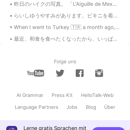
昨日のハイクの写真。 「L'Aiguille de Mex」、「メの針」まで登りました。 3時間半で、11km、標高750メートル！ 途中に曇りましたが、お陰で劇的な風景が目の前に広めました (...
らいしゆうやすみがあります。ビキニを着ます。 私はダイエット中です 😅 I have a vacation next week. I will wear a bikini. I’m on a ...
When I went to Turkey 🇹🇷 a month ago, I had a beautiful photoshoot that made me feel like a real ...
最近、和食を食べたくなったから、いっぱい食べました。昨日、私の人生では初めて本物お好み焼きを食べました。すごく大きなサイゼで、めちゃ美味しかった！ちょっとびっくりした。梅酒も初めて飲んだ！🥃🥃 ...
Folge uns
AI Grammar
Press Kit
HelloTalk-Web
Language Partners
Jobs
Blog
Über
Lerne gratis Sprachen mit