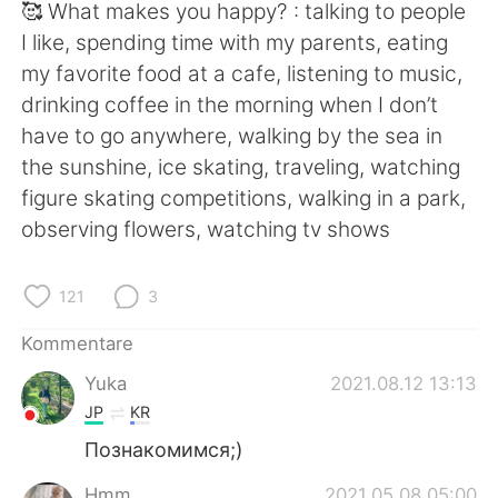
🥰 What makes you happy? : talking to people
I like, spending time with my parents, eating
my favorite food at a cafe, listening to music,
drinking coffee in the morning when I don’t
have to go anywhere, walking by the sea in
the sunshine, ice skating, traveling, watching
figure skating competitions, walking in a park,
observing flowers, watching tv shows
121
3
Kommentare
Yuka
2021.08.12 13:13
JP
KR
Познакомимся;)
Hmm
2021.05.08 05:00