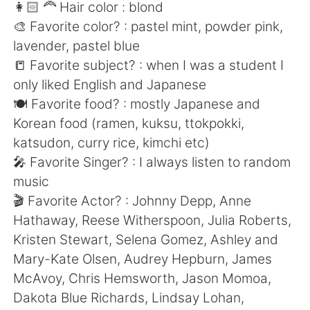
日本語
한국어
👩🏻 🦰 Hair color : blond
🎨 Favorite color? : pastel mint, powder pink,
Русский
ไทย
lavender, pastel blue
📒 Favorite subject? : when I was a student I
Indonesia
Italiano
only liked English and Japanese
🍽 Favorite food? : mostly Japanese and
Türkçe
Tiếng Việt
Korean food (ramen, kuksu, ttokpokki,
katsudon, curry rice, kimchi etc)
Português
🎤 Favorite Singer? : I always listen to random
music
🎬 Favorite Actor? : Johnny Depp, Anne
Hathaway, Reese Witherspoon, Julia Roberts,
Kristen Stewart, Selena Gomez, Ashley and
Mary-Kate Olsen, Audrey Hepburn, James
McAvoy, Chris Hemsworth, Jason Momoa,
Dakota Blue Richards, Lindsay Lohan,