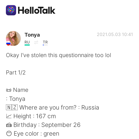
Sprachaustausch-App
Tonya
2021.05.03 10:41
RU
TR
AI Grammar Checker
Okay I’ve stolen this questionnaire too lol
Deutsch
Part 1/2
📜 Name
English
简体中文
: Tonya
🇳🇿 Where are you from? : Russia
繁體中文
Español
📈 Height : 167 cm
🍰 Birthday : September 26
العربية
Français
😶 Eye color : green