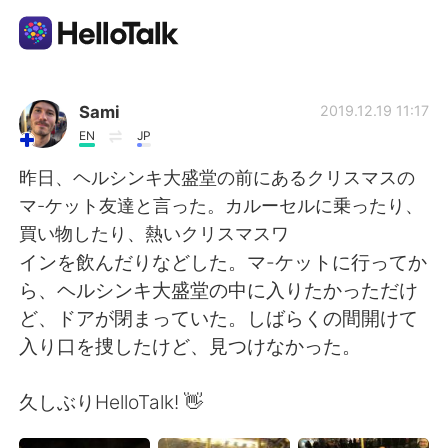
Language Exchange App
Sami
2019.12.19 11:17
EN
JP
AI Grammar Checker
昨日、ヘルシンキ大盛堂の前にあるクリスマスの
マ-ケット友達と言った。カルーセルに乗ったり、
English
買い物したり、熱いクリスマスワ
インを飲んだりなどした。マ-ケットに行ってか
ら、ヘルシンキ大盛堂の中に入りたかっただけ
简体中文
繁體中文
ど、ドアが閉まっていた。しばらくの間開けて
入り口を捜したけど、見つけなかった。
Español
العربية
久しぶりHelloTalk! 👋
Français
Deutsch