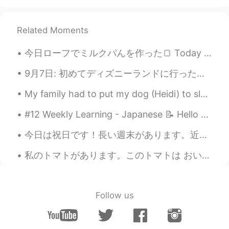
JP
FR
2年前の夏に行きました😀 冬もとっても
Related Moments
きれいですね！
今日ローフでミルクパんを作った🍞 Today I made some milk bread in loafs. 1つのローフがサンドのパンで使えたいだから２つな形で作って見た I want t...
Sarah
2019.12.19 11:36
9月7日: 初めてディズニーランドに行った！☺️ めっちゃ楽しかった！❤️❤️ 来週の９月12日に誕生日なのに、同僚からもらったシールを今日貼ってたから、ずっと朝9時から22時までに「お誕生日...
JP
EN
@Sami
my pleasure どういたしまして😄
My family had to put my dog (Heidi) to sleep this morning. She had liver cancer. She was only...
Sami
2019.12.19 11:34
#12 Weekly Learning - Japanese 📝 Hello HT friends 😄, Welcome to my weekly learning of 🇰🇷🇯🇵🇷🇺 ...
EN
JP
今日は祝日です！長い週末があります。近くの湖とか、テネシーの「Rock City」とか、海に行きました！ 湖は私の患者さんの家から遠くないです。たぶん、仕事の後湖に行きます。湖で波がないから泳...
@さつき Satsuki @juju10 @Sarah
@Asami
ありがとうございました 🙏🏻
私のトマトがあります。このトマトは おいしくてあかいです。トマトはきれいでちいさいです。 😄I spent the weekend working on learning how to c...
michiko
2019.12.19 11:32
JP
EN
Follow us
@Sami
聞いたことありませんでした😅
Sami
2019.12.19 11:30