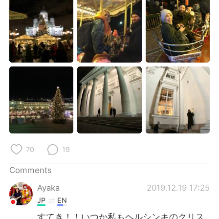
日本語
한국어
Русский
ไทย
Indonesia
Italiano
Türkçe
Tiếng Việt
Português
70
19
Comments
Ayaka
2019.12.19 17:25
JP
EN
すてき！！いつか私もヘルシンキのクリス