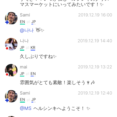
マスマーケットにいってみたいです！✨
Sami
2019.12.19 16:00
EN
JP
@나나
👋✨
나나
2019.12.19 14:40
JP
KR
久しぶりですね✨
mai
2019.12.19 13:22
JP
EN
雰囲気がとても素敵！楽しそう🍷🎶
Sami
2019.12.19 12:40
EN
JP
@MS
ヘルシンキへようこそ！ ✨