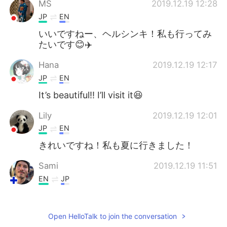
MS
2019.12.19 12:28
JP
EN
いいですねー、ヘルシンキ！私も行ってみ
たいです😊✈️
Hana
2019.12.19 12:17
JP
EN
It’s beautiful!! I’ll visit it😆
Lily
2019.12.19 12:01
JP
EN
きれいですね！私も夏に行きました！
Sami
2019.12.19 11:51
EN
JP
@みなみ
きれいな冬は深夜だったらだけで
すよ 😂 雪の前昼間はもとっても暗い。
Open HelloTalk to join the conversation
みなみ
2019.12.19 11:38