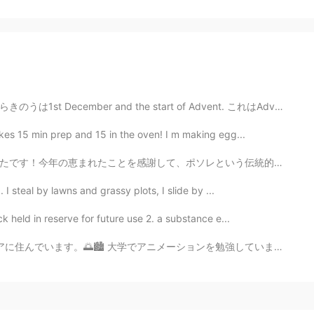
the start of Advent. これはAdvent Candle です。 1/12から 24/1...
akes 15 min prep and 15 in the oven! I m making egg...
という伝統的なメキシコの料理を一緒に食べて、近い未来の予定について話して過ごしました。普段、多くのアメリカ...
I steal by lawns and grassy plots, I slide by ...
held in reserve for future use 2. a substance e...
ーションを勉強しています。🎨🖥️ 2月に日本に旅行する! 一週間だけ。⛩️🇯🇵 待ちきれない！ よ...