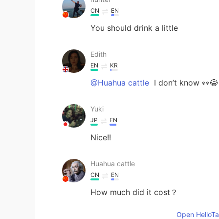
CN
EN
You should drink a little
Edith
EN
KR
@Huahua cattle
I don’t know 👀😂
Yuki
JP
EN
Nice!!
Huahua cattle
CN
EN
How much did it cost？
Open HelloTal