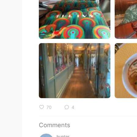
70
4
Comments
hunter