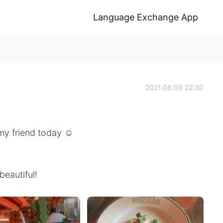
Language Exchange App
2021.06.09 22:30
 my friend today ☺️
beautiful!