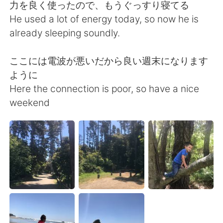
日本語
한국어
力を良く使ったので、もうぐっすり寝てる
He used a lot of energy today, so now he is
Русский
ไทย
already sleeping soundly.
Indonesia
Italiano
ここには電波が悪いだから良い週末になります
ように
Türkçe
Tiếng Việt
Here the connection is poor, so have a nice
weekend
Português