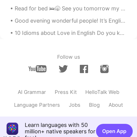
JP
EN
Read for bed 🛌🥱 See you tomorrow my friends😪 Leve me a message 📲 I love reading them when I wak...
キャンピングいいですね。海に森に、すて
Good evening wonderful people! It’s English practice time soon. Send me a message if you would l...
きな過ごし方です。息子さんかわいいです
ね。
10 Idioms about Love in English Do you know what love is? Everyone would answer that question di...
Follow us
AI Grammar
Press Kit
HelloTalk Web
Language Partners
Jobs
Blog
About
Learn languages with 50
million+ native speakers for
Open App