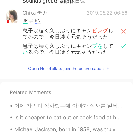
Sounds great!!素敵休日😊
Chika チカ
2019.06.22 06:56
JP
EN
息子は凄く久しぶりにキャン
ピング
し
てるので、今日凄く元気そうだった
息子は凄く久しぶりにキャン
プを
して
い
るので、今日凄く元気そうだった
ここ
に
は電波が悪い
だ
から良い週末に
Open HelloTalk to join the conversation
なりますように
ここは電波が悪いから
、
良い週末にな
りますように
Related Moments
mei
2019.06.22 06:12
어제 가족과 식사했는데 아빠가 식사를 일찍 마치고 방 나가는데 불을 끄셨어요 언니: 아이 아빠!! 우린 아직 먹고 있잖아!! 아빠: 어두운데서 식사하는 게 좋아. 너무 밝으...
JP
EN
Is it cheaper to eat out or cook food at home in your country? In America, it is definitely chea...
息子さん、背が伸びましたね〜！😊✨
Michael Jackson, born in 1958, was truly a music legend. He became a superstar at the age of elev...
rikoriko
2019.06.22 04:59