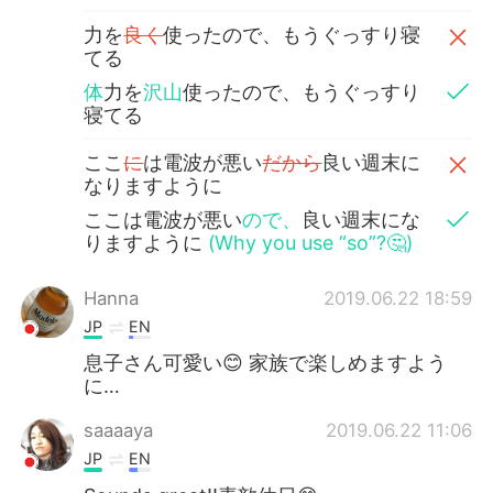
力を
良く
使ったので、もうぐっすり寝
てる
体
力を
沢山
使ったので、もうぐっすり
寝てる
ここ
に
は電波が悪い
だから
良い週末に
なりますように
ここは電波が悪い
ので、
良い週末にな
りますように
(Why you use “so”?🤔)
Hanna
2019.06.22 18:59
JP
EN
息子さん可愛い😊 家族で楽しめますよう
に…
saaaaya
2019.06.22 11:06
JP
EN