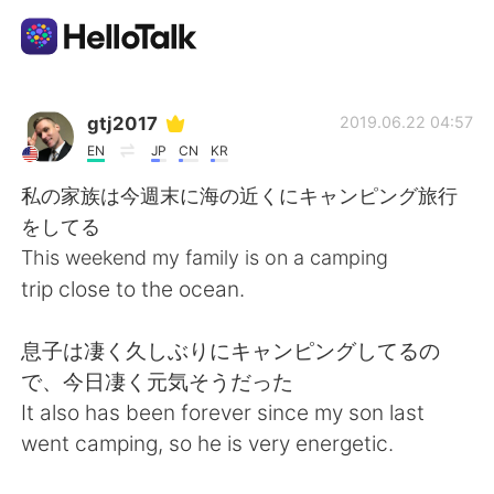
Language Exchange App
gtj2017
2019.06.22 04:57
EN
JP
CN
KR
AI Grammar Checker
私の家族は今週末に海の近くにキャンピング旅行
をしてる
English
This weekend my family is on a camping
trip close to the ocean.
简体中文
繁體中文
息子は凄く久しぶりにキャンピングしてるの
で、今日凄く元気そうだった
Español
العربية
It also has been forever since my son last
went camping, so he is very energetic.
Français
Deutsch