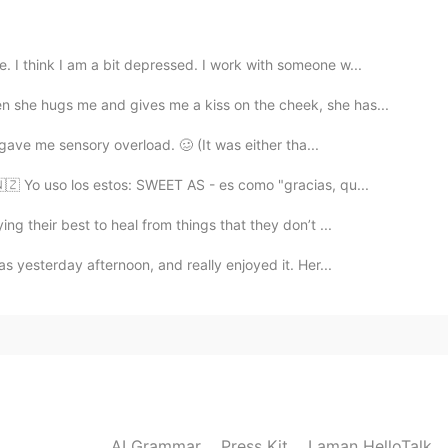
 I think I am a bit depressed. I work with someone w...
2021.02.20 21:15
 she hugs me and gives me a kiss on the cheek, she has...
님!
gave me sensory overload. 🥴 (It was either tha...
🇿 Yo uso los estos: SWEET AS - es como "gracias, qu...
2021.02.20 12:37
g their best to heal from things that they don’t ...
hing the characters' slow coming of age.
s yesterday afternoon, and really enjoyed it. Her...
2021.02.20 12:27
2021.02.20 12:27
AI Grammar
Press Kit
Laman HelloTalk