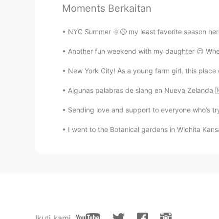
Moments Berkaitan
👌 perfect
NYC Summer 🌞😩 my least favorite season here.
KyungSoo Kang
KR
ES
Another fun weekend with my daughter 😍 When
한글도 잘 쓰네요! 대단해요! 알리아 
New York City! As a young farm girl, this place 
Algunas palabras de slang en Nueva Zelanda 🇳
Alia 알리아
EN
KR
Sending love and support to everyone who’s tryin
@Mark
네, 맞지요😃? I enjoyed watc
I went to the Botanical gardens in Wichita Kansa
Alia 알리아
EN
KR
@지훈 Jihun
😃👍🏻
Alia 알리아
EN
KR
Ikuti kami