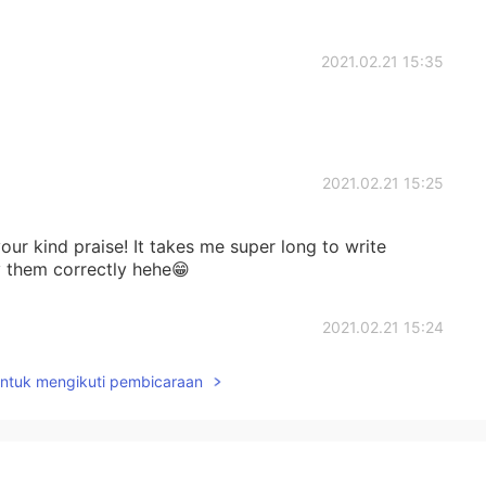
2021.02.21 15:35
2021.02.21 15:25
ur kind praise! It takes me super long to write
ay them correctly hehe😁
2021.02.21 15:24
untuk mengikuti pembicaraan
h, Harvey😁🙏🏻!
2021.02.21 15:13