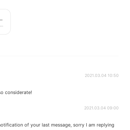
 있나요? [꿈에 X 이태원 클라쓰] - YouTube
정현-꿈에'를 들으며 이태원 클라쓰의 한 장면이 떠올랐습니다. 영상 맛이 어떠냐.. 여러분의 오늘이 인상 깊었기를 바라며 영상 마칩니다. 끝으로 손현주 배우님과 박서준 배우님의 열연에 진심으로 감사드립니다.
2021.03.04 10:50
so considerate!
2021.03.04 09:00
notification of your last message, sorry I am replying