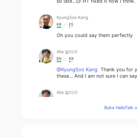
so late...😥 HT fixed it now I think.
KyungSoo Kang
KR
ES
Oh you could say them perfectly
Alia 알리아
EN
KR
@KyungSoo Kang
Thank you for yo
these... And I am not sure I can s
Alia 알리아
EN
KR
Buka HelloTalk 
@Harvey
wowowow thanks so muc
Harvey
KR
EN