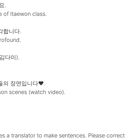
요.
e of Itaewon class.
각합니다.
profound.
김다미).
들의 장면입니다❤.
son scenes (watch video).
es a translator to make sentences. Please correct