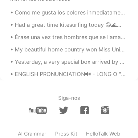
@지훈 Jihun
😃👍🏻
Como me gusta los colores inmediatamente después del atardecer 😍😍 Aqui es algunas de mis favorit...
Alia 알리아
2021.02.20 12:27
Had a great time kitesurfing today 😁🌊🏄🏼‍♀️🪁 "You never know what you can do until you try, and v...
EN
KR
Érase una vez tres hombres que se llamaban Melchor Gaspar y Baltasar. Eran los tres Reyes Magos. ...
@SweetGrace
감사합니다^^💜! This took
me 2 days to write 😁. It is so hard for me
My beautiful home country won Miss Universe!! I know I’m late but I’m very proud of my country! A...
to build sentences without studying
grammar much... 화이팅 화이팅 화이팅!...
Yesterday, a very special box arrived by post 🖤❤🤍💙. My family gathered to open it. A friend and...
📚😁
ENGLISH PRONUNCIATION🔊 - LONG O "Long O" refers to an O sound that is made of two sounds blende...
Alia 알리아
2021.02.20 12:24
EN
KR
@kookdeaje
Thank you so much for
Siga-nos
checking and confirming😃👍🏻🙏🏻
Alia 알리아
2021.02.20 12:22
EN
KR
@이화준
정말 고맙습니다 😍👍🏻!! Oh...
AI Grammar
Press Kit
HelloTalk Web
reading the webtoon would surely be