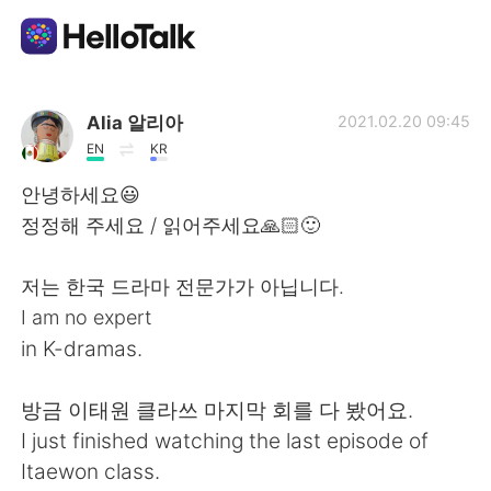
Aplicativo de troca de idioma
Alia 알리아
2021.02.20 09:45
EN
KR
AI Grammar Checker
안녕하세요😃
정정해 주세요 / 읽어주세요🙏🏻🙂
Português
저는 한국 드라마 전문가가 아닙니다.
I am no expert
English
简体中文
in K-dramas.
繁體中文
Español
방금 이태원 클라쓰 마지막 회를 다 봤어요.
I just finished watching the last episode of
العربية
Français
Itaewon class.