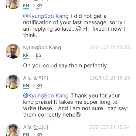
EN
KR
@KyungSoo Kang
I did not get a
notification of your last message, sorry I
am replying so late...😥 HT fixed it now I
think.
KyungSoo Kang
2021.02.21 15:35
KR
ES
Oh you could say them perfectly
Alia 알리아
2021.02.21 15:25
EN
KR
@KyungSoo Kang
Thank you for your
kind praise! It takes me super long to
write these... And I am not sure I can say
them correctly hehe😁
Alia 알리아
2021.02.21 15:24
EN
KR