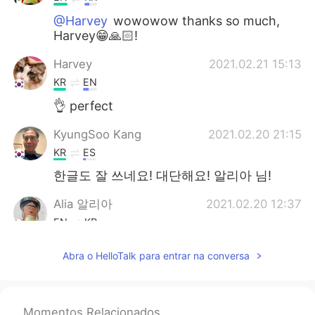
@Harvey
wowowow thanks so much,
Harvey😁🙏🏻!
Harvey
2021.02.21 15:13
KR
EN
👌 perfect
KyungSoo Kang
2021.02.20 21:15
KR
ES
한글도 잘 쓰네요! 대단해요! 알리아 님!
Alia 알리아
2021.02.20 12:37
EN
KR
@Mark
네, 맞지요😃? I enjoyed watching
Abra o HelloTalk para entrar na conversa
the characters' slow coming of age.
Alia 알리아
2021.02.20 12:27
EN
KR
Momentos Relacionados