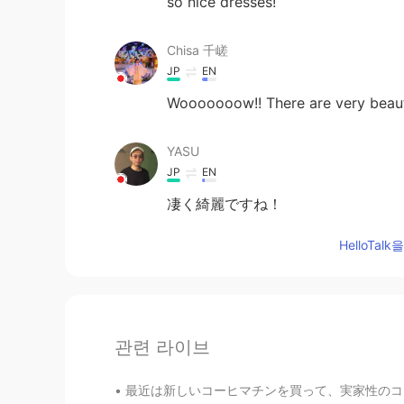
so nice dresses!
Chisa 千嵯
JP
EN
Wooooooow!! There are very beaut
YASU
JP
EN
凄く綺麗ですね！
HelloTa
관련 라이브
最近は新しいコーヒマチンを買って、実家性のコーヒに夢中になった 笑。☕☕ 今のコロナの検