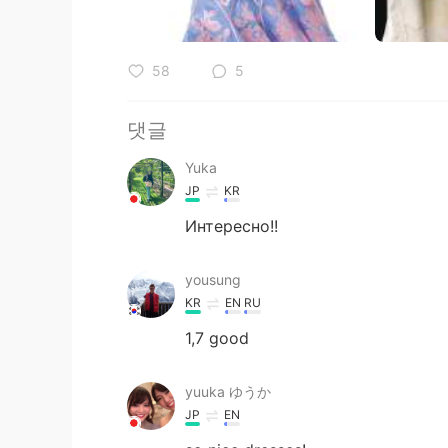
58
5
댓글
Yuka
JP
KR
Интересно!!
yousung
KR
EN
RU
1,7 good
yuuka ゆうか
JP
EN