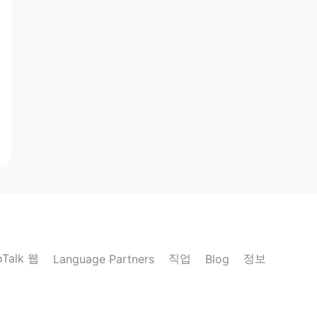
oTalk 웹
직업
정보
Language Partners
Blog