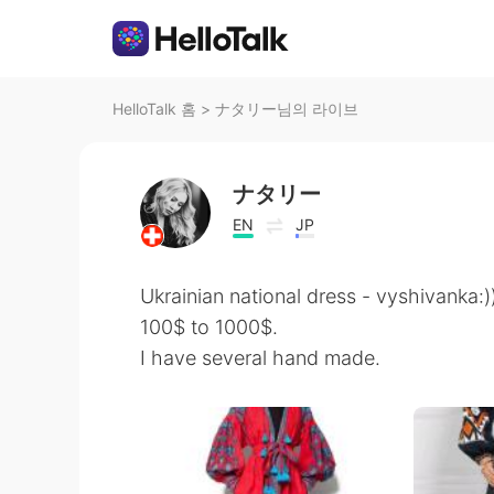
HelloTalk 홈
>
ナタリー님의 라이브
ナタリー
EN
JP
Ukrainian national dress - vyshivanka:))
100$ to 1000$.
I have several hand made.