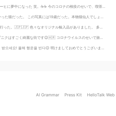
疫のせいで、喫茶店に行くことが出来ないけど、このマチンで大丈夫になった😁 どんなコーヒが好き？私はアメリカ...
。本物猫仙人でしょ？笑 名前はボルーマンだった。 日本にはその伝説がありますか？20歳の猫は化け猫になるだ...
がありました。 多くの店は顧客が足りませんけど、東京屋まだ人気ですよ！ ワサビのポテチを食べたことがありますか...
イルスのせいで旅行に行くことが難しくなったけど。。。😅 ゲーム・オブ・スローンズの多くの場所がそこで撮影され...
! 올해 행운을 빈다😉 明けましておめでとうございます皆んなさん！ 今年は色々なイベントがだった、悪い...
AI Grammar
Press Kit
HelloTalk Web