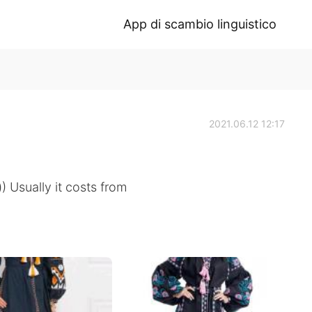
App di scambio linguistico
2021.06.12 12:17
) Usually it costs from