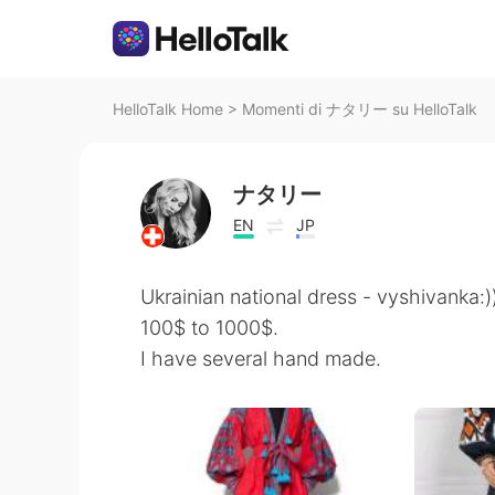
HelloTalk Home
>
Momenti di ナタリー su HelloTalk
ナタリー
EN
JP
Ukrainian national dress - vyshivanka:))
100$ to 1000$.
I have several hand made.