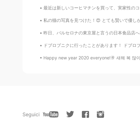
最近は新しいコーヒマチンを買って、実家性のコーヒに夢中になった 笑。☕☕ 今のコロナの検
私の猫の写真を見つけた！😍 とても賢いで優しかった猫だった。 この写真には19歳だった
昨日、バルセロナの東京屋と言うの日本食品店へ行った。🇯🇵🇯🇵 色々なオリジナル輸入品
ドブロブニクに行ったことがあります！ ドブロブニクはすごく綺麗な街です😉🇭🇷 コロナウ
Happy new year 2020 everyone!🥂 새해 복 많이 받으세요
Seguici