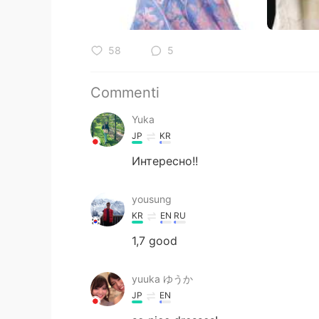
58
5
Commenti
Yuka
JP
KR
Интересно!!
yousung
KR
EN
RU
1,7 good
yuuka ゆうか
JP
EN