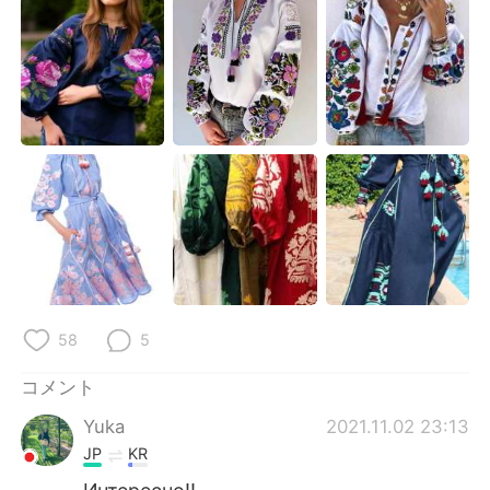
Deutsch
한국어
Русский
ไทย
Indonesia
Italiano
Türkçe
Tiếng Việt
Português
58
5
コメント
Yuka
2021.11.02 23:13
JP
KR