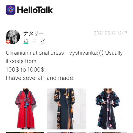
語学交換アプリ
ナタリー
2021.06.12 12:17
EN
JP
AI Grammar Checker
Ukrainian national dress - vyshivanka:))) Usually
it costs from
日本語
100$ to 1000$.
I have several hand made.
English
简体中文
繁體中文
Español
العربية
Français