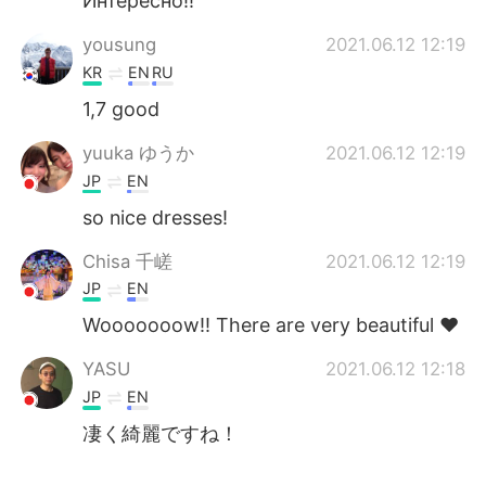
Интересно!!
yousung
2021.06.12 12:19
KR
EN
RU
1,7 good
yuuka ゆうか
2021.06.12 12:19
JP
EN
so nice dresses!
Chisa 千嵯
2021.06.12 12:19
JP
EN
Wooooooow!! There are very beautiful ❤️
YASU
2021.06.12 12:18
JP
EN
凄く綺麗ですね！