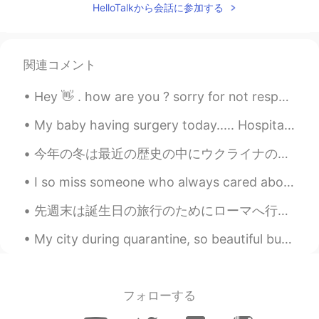
HelloTalkから会話に参加する
関連コメント
Hey 👋 . how are you ? sorry for not responding to your messages. I was in the village of grand...
My baby having surgery today..... Hospital staff are amazing and keeping her entertained, before ...
今年の冬は最近の歴史の中にウクライナの一番暖かい。両親による、毎日の温度は6度ぐらいで、雪がないの冬です。ウクライナ人にとって本当に不思議な感じです、バルセロナみたい。。 笑😯 私の携帯で冬の古...
I so miss someone who always cared about me, my feelings and my condition, could make me fun so e...
先週末は誕生日の旅行のためにローマへ行ったよ。😄 とても感動した。この街の歴史はほんまに古代です。特にサン・ピエトロ大聖堂とコロシアムに行くことがオススメです。 サン・ピエトロ大聖堂は強いパワ...
My city during quarantine, so beautiful but so dead.🌃 It is not allowed people to go out anymore ...
フォローする