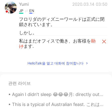
Yumi
2020.03.14 03:50
JP
EN
フロリダのディズニーワールドは正式に閉
鎖されています。
しかし。
私はまだオフィスで働き、お客様を
助
け
ます.
私はまだオフィスで働き、お客様
のお
手伝い
を
してい
ます.
HelloTalk을 열고 대화에 참여합니다
😀
Disney world in Florida is officially closed.
관련 라이브
However.
Again I didn't sleep 😂😂😂月: directly outside my room ☁️✨🌕🌟☁️ Taken at 4:15am 午前４時15分 I was hoping ...
I will still work in the office and help our
guests.
😊