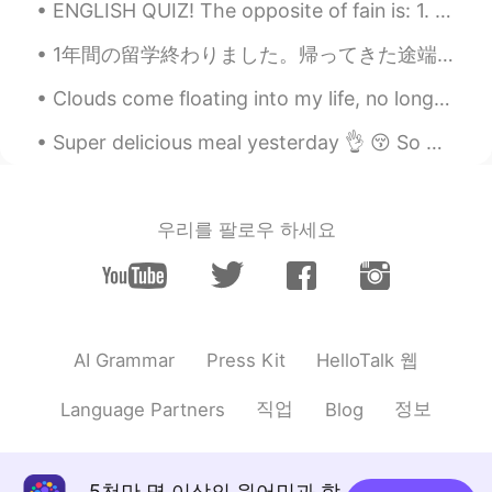
ENGLISH QUIZ! The opposite of fain is: 1. unwillingly 2. unthinkingly 3. undoubtedly 4. ungr...
1年間の留学終わりました。帰ってきた途端、まるで1年間の夢を見たような気がしました。とても奇妙な気持ちですが、本当にとても充実した時間になりました！ これから卒業を頑張って、また来年日本に戻りた...
Clouds come floating into my life, no longer to carry rain or usher storm, but to add color to my...
Super delicious meal yesterday 👌 😚 So many different flavours. It’s making me hungry again thin...
우리를 팔로우 하세요
HelloTalk 웹
AI Grammar
Press Kit
직업
정보
Language Partners
Blog
5천만 명 이상의 원어민과 함