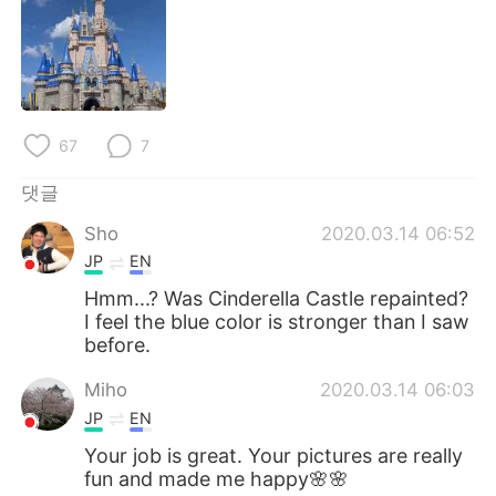
Deutsch
日本語
Русский
ไทย
Indonesia
Italiano
67
7
Türkçe
Tiếng Việt
댓글
Português
Sho
2020.03.14 06:52
JP
EN
Hmm...? Was Cinderella Castle repainted?
I feel the blue color is stronger than I saw
before.
Miho
2020.03.14 06:03
JP
EN
Your job is great. Your pictures are really
fun and made me happy🌸🌸