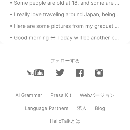
Some people are old at 18, and some are young by 90. Time is a concept that humans created, and ...
I really love traveling around Japan, being able to work and travel in Japan was always a dream o...
Here are some pictures from my graduation last week, now I only have three more schools before I ...
Good morning ☀️ Today will be another busy day 🥵 The sunrise was beautiful 🤩 Have a great day 🤙🏽😎
フォローする
Webバージョン
AI Grammar
Press Kit
求人
Language Partners
Blog
HelloTalkとは