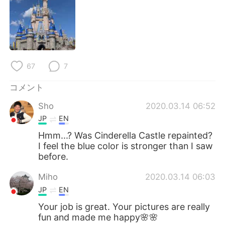
Deutsch
한국어
Русский
ไทย
Indonesia
Italiano
67
7
Türkçe
Tiếng Việt
コメント
Português
Sho
2020.03.14 06:52
JP
EN
Hmm...? Was Cinderella Castle repainted?
I feel the blue color is stronger than I saw
before.
Miho
2020.03.14 06:03
JP
EN
Your job is great. Your pictures are really
fun and made me happy🌸🌸