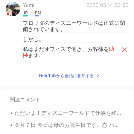
Yumi
2020.03.14 03:50
JP
EN
フロリダのディズニーワールドは正式に閉
鎖されています。
しかし。
私はまだオフィスで働き、お客様を
助
け
ます.
私はまだオフィスで働き、お客様
のお
手伝い
を
してい
ます.
HelloTalkから会話に参加する
😀
Disney world in Florida is officially closed.
関連コメント
However.
ただいま！ディズニーワールドで仕事を終えると、毎晩花火を見ます! 🤩 Finished my shift today! I always see the fireworks every nig...
I will still work in the office and help our
guests.
６月７日 今日は母のお誕生日です。🎂 ハクを着ています。ハクはハワイアン花クラウンレイです。母の友だちは誕生日のために使いました。母は優しくて、楽しい人です。母が大好きです！💕 Today ...
😊