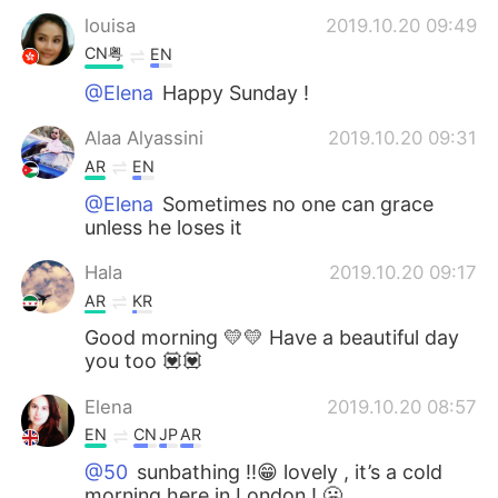
louisa
2019.10.20 09:49
CN粤
EN
@Elena
Happy Sunday !
Alaa Alyassini
2019.10.20 09:31
AR
EN
@Elena
Sometimes no one can grace
unless he loses it
Hala
2019.10.20 09:17
AR
KR
Good morning 💛💛 Have a beautiful day
you too 💟💟
Elena
2019.10.20 08:57
EN
CN
JP
AR
@50
sunbathing !!😁 lovely , it’s a cold
morning here in London ! 🥶