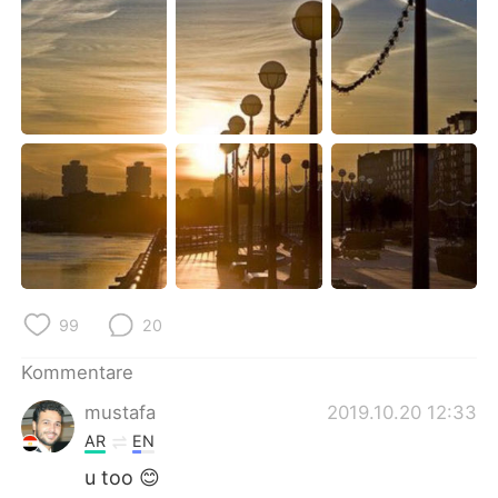
日本語
한국어
Русский
ไทย
Indonesia
Italiano
Türkçe
Tiếng Việt
Português
99
20
Kommentare
mustafa
2019.10.20 12:33
AR
EN
u too 😊