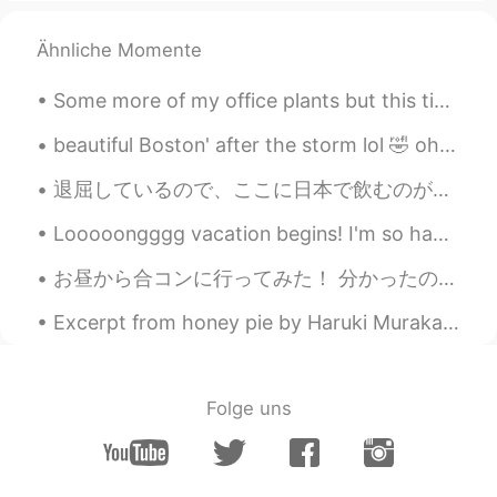
EN
CN
JP
AR
Ähnliche Momente
@Mohammed
cheers !
swalqa
2019.10.20 08:07
Some more of my office plants but this time the ones on my desk 😂. They are really simple and gro...
AR
ES
beautiful Boston' after the storm lol 🤣 oh and I found a squirrel just call me Father nature wh...
اين هذه الاماكن
退屈しているので、ここに日本で飲むのが好きな場所がいくつかあります 🤔🍺 HUB - もちろん 😂 東京のパークハイアットにあるニューヨークバー ゴールデン街のバーアラク 大阪のこなもん...
Alaa Alyassini
2019.10.20 07:59
Looooongggg vacation begins! I'm so happy that I could finally can sleep all day long and don't h...
AR
EN
Good morning
お昼から合コンに行ってみた！ 分かったのは私が好きな子って 合コンに行かないんだろうな。 どこで出会えるかな。 きっと理想高過ぎだな 外見で判断したらあかんと言われるけど 入った瞬間に終わった...
Pauline_xiaolian
2019.10.20 07:58
Excerpt from honey pie by Haruki Murakami. Translated by Jay Rubin. He thought about his early ...
CN繁
FR
Wow..
Folge uns
Baballahfadallah
2019.10.20 07:08
AR
EN