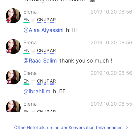
Elena
2019.10.20 08:56
EN
CN
JP
AR
@Alaa Alyassini
hi 🙋‍♀️
Elena
2019.10.20 08:56
EN
CN
JP
AR
@Raad Salim
thank you so much !
Elena
2019.10.20 08:56
EN
CN
JP
AR
@ibrahiiim
hi 🙋‍♀️
Elena
2019.10.20 08:55
EN
CN
JP
AR
@Laura
thank you !
Öffne HelloTalk, um an der Konversation teilzunehmen
Elena
2019.10.20 08:55