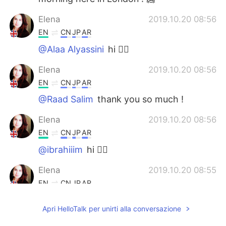
Elena
2019.10.20 08:56
EN
CN
JP
AR
@Alaa Alyassini
hi 🙋‍♀️
Elena
2019.10.20 08:56
EN
CN
JP
AR
@Raad Salim
thank you so much !
Elena
2019.10.20 08:56
EN
CN
JP
AR
@ibrahiiim
hi 🙋‍♀️
Elena
2019.10.20 08:55
EN
CN
JP
AR
@Laura
thank you !
Apri HelloTalk per unirti alla conversazione
Elena
2019.10.20 08:55