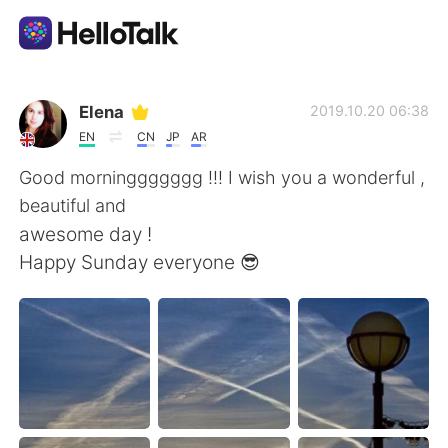
App di scambio linguistico
Elena
2019.10.20 06:38
EN
CN
JP
AR
AI Grammar Checker
Good morninggggggg !!! I wish you a wonderful ,
beautiful and
Italiano
awesome day !
Happy Sunday everyone 😎
English
简体中文
繁體中文
Español
العربية
Français