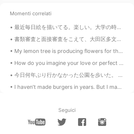
EN
CN
JP
AR
Momenti correlati
@Mohammed
cheers !
swalqa
2019.10.20 08:07
最近毎日絵を描いてる。楽しい。大学の時思い出して懐かしい。 フランスに帰ってから、携わったアニメが全部3Dだったから、絵を描かなくなってしまった。日本でアニメの仕事したらセルアニメできるけど、...
AR
ES
書類審査と面接審査をこえて、大田区多文化生推進協議会委員に選ばれました。楽しみと緊張感も両方ありますが、頑張っていきたいと思います！ 間違いばかりですが、実は面接審査がグループ面接で日本語で行...
اين هذه الاماكن
My lemon tree is producing flowers for the first time. I am so excited! It smells really good too. 🌼
Alaa Alyassini
2019.10.20 07:59
How do you imagine your love or perfect date? For me, I always imagine it the same way in my lif...
AR
EN
Good morning
今日何年ぶり行かなかった公園を歩いた。 こんなとてもオーストラリアっぽい自然と景色がとても大好きだ。 オーストラリアの自然は自分の中で独特の感覚を引き出す。 アボリジニー人はこの感覚が精霊...
Pauline_xiaolian
2019.10.20 07:58
I haven't made burgers in years. But I made the patties a bit too thick 🤣 My sister said that she...
CN繁
FR
Wow..
Seguici
Baballahfadallah
2019.10.20 07:08
AR
EN