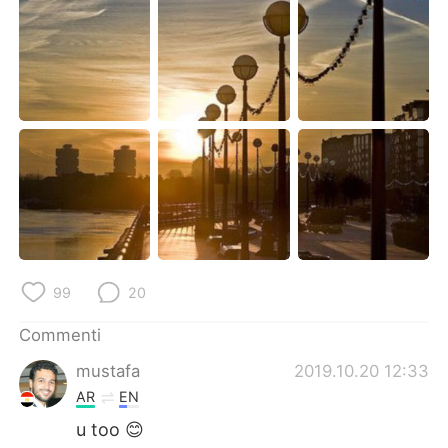
Deutsch
日本語
한국어
Русский
ไทย
Indonesia
Türkçe
Tiếng Việt
Português
99
20
Commenti
mustafa
2019.10.20 12:33
AR
EN
u too 😊