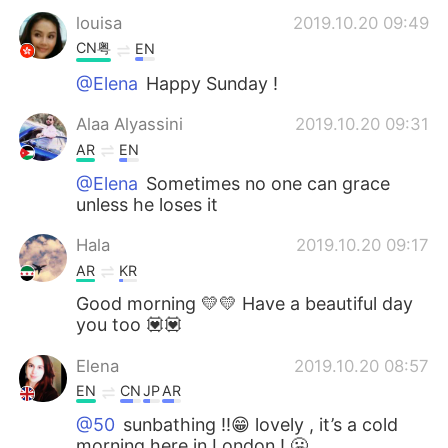
louisa
2019.10.20 09:49
CN粤
EN
@Elena
Happy Sunday !
Alaa Alyassini
2019.10.20 09:31
AR
EN
@Elena
Sometimes no one can grace
unless he loses it
Hala
2019.10.20 09:17
AR
KR
Good morning 💛💛 Have a beautiful day
you too 💟💟
Elena
2019.10.20 08:57
EN
CN
JP
AR
@50
sunbathing !!😁 lovely , it’s a cold
morning here in London ! 🥶