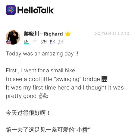
語言交換應用
黎晓川 ᵕ̈ Riçhard
2021.04.11 02:10
EN
CN
KR
TH
AI Grammar Checker
Today was an amazing day !!
繁體中文
First , I went for a small hike
to see a cool little "swinging" bridge 🌉
It was my first time here and I thought it was
English
简体中文
pretty good ✌👍
Español
العربية
今天过得很好啊！
Français
Deutsch
第一去了远足见一条可爱的”小桥“