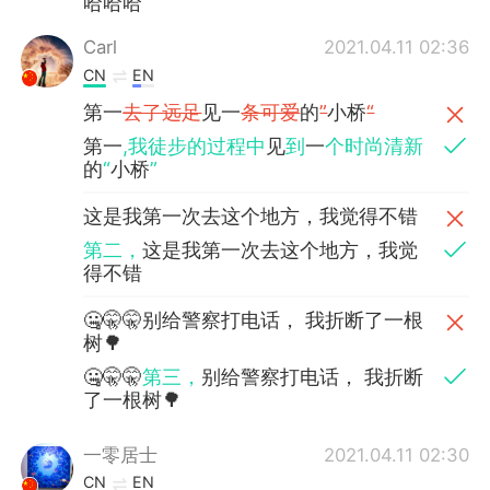
哈哈哈
Carl
2021.04.11 02:36
CN
EN
第一
去了远足
见一
条可爱
的
”
小桥
“
第一
,我徒步的过程中
见
到
一
个时尚清新
的
“
小桥
”
这是我第一次去这个地方，我觉得不错
第二，
这是我第一次去这个地方，我觉
得不错
🤐🤫🤫别给警察打电话， 我折断了一根
树🌳
🤐🤫🤫
第三，
别给警察打电话， 我折断
了一根树🌳
一零居士
2021.04.11 02:30
CN
EN