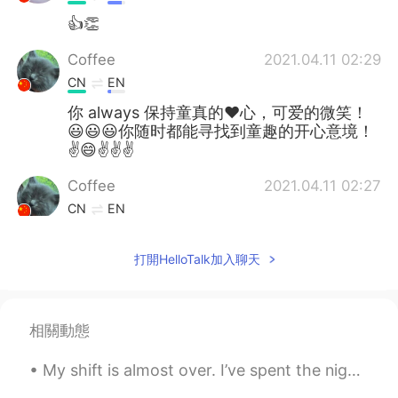
👍👏
Coffee
2021.04.11 02:29
CN
EN
你 always 保持童真的❤心，可爱的微笑！
😃😃😃你随时都能寻找到童趣的开心意境！
✌😄✌✌✌
Coffee
2021.04.11 02:27
CN
EN
Today was an amazing day !
打開HelloTalk加入聊天
First , I went for a small hike to see a cool
little "swinging" bridge 🌉
It was my first time here and I thought it
相關動態
was pretty good ✌👍
今天过得很好啊！
My shift is almost over. I’ve spent the night meeting so many new people. Thank you. 🙌🏻 It’s no...
今天
，我
过得很好啊！