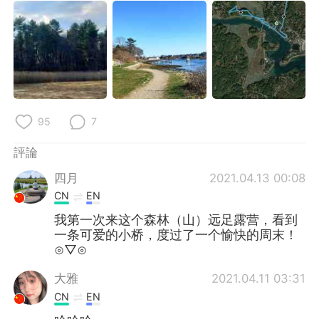
95
7
評論
四月
2021.04.13 00:08
CN
EN
我第一次来这个森林（山）远足露营，看到
一条可爱的小桥，度过了一个愉快的周末！
⊙▽⊙
大雅
2021.04.11 03:31
CN
EN