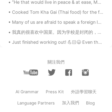
“He that would live in peace & at ease, Must not speak all he knows or judge all he sees.” - Poor...
第一去了远足见一
条
可爱的”小桥“
Cooked Tom Kha Gai (Thai food) for the first time without my mom's help 😂 My mom is one of the be...
我
第一去了远足
，
见
到
一
座
可爱的”小桥“
Many of us are afraid to speak a foreign language because we will make grammar mistakes, but reme...
这是我第一次去这个地方，我觉得不错
我真的很喜欢中国菜。因为学校是封闭的，所以我有时间致力于提高自己的中文水平。我的男朋友也做很棒的中国菜。 我明年要见他的家人，所以我至少需要提高我的普通话水平。他的家人最初来自香港。但是他说，用...
这是我第一次去这个地方，我觉得
景色
不错
。
Just finished working out! 💪🏻😆 Even though it's past midnight I gotta work hard and stay motivate...
🤐🤫🤫别给警察
打电话
， 我折断了一根
树🌳
關注我們
🤐🤫🤫
请
别
打电话
给警察， 我折断了一
根树
枝
🌳
｡◕‿◕｡
外語學習聊天
AI Grammar
Press Kit
May Yen
2021.04.11 02:13
CN繁
EN
加入我們
Language Partners
Blog
微笑，你好可愛😊