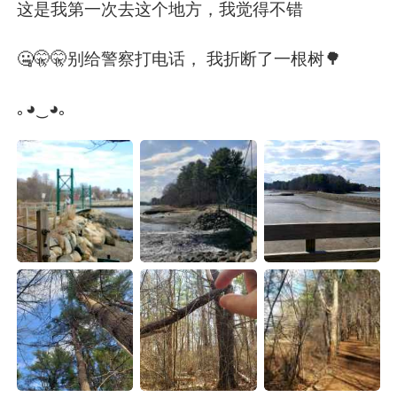
日本語
한국어
这是我第一次去这个地方，我觉得不错
Русский
ไทย
🤐🤫🤫别给警察打电话， 我折断了一根树🌳
Indonesia
Italiano
｡◕‿◕｡
Türkçe
Tiếng Việt
Português