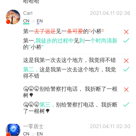
哈哈哈
Carl
2021.04.11 02:36
CN
EN
第一
去了远足
见一
条可爱
的
”
小桥
“
第一
,我徒步的过程中
见
到
一
个时尚清新
的
“
小桥
”
这是我第一次去这个地方，我觉得不错
第二，
这是我第一次去这个地方，我觉
得不错
🤐🤫🤫别给警察打电话， 我折断了一根
树🌳
🤐🤫🤫
第三，
别给警察打电话， 我折断
了一根树🌳
一零居士
2021.04.11 02:30
CN
EN