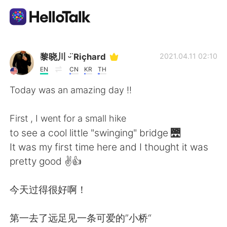
Приложение для Языкового Обмена
黎晓川 ᵕ̈ Riçhard
2021.04.11 02:10
EN
CN
KR
TH
AI Grammar Checker
Today was an amazing day !!
Русский
First , I went for a small hike
to see a cool little "swinging" bridge 🌉
It was my first time here and I thought it was
English
简体中文
pretty good ✌👍
繁體中文
Español
今天过得很好啊！
العربية
Français
第一去了远足见一条可爱的”小桥“