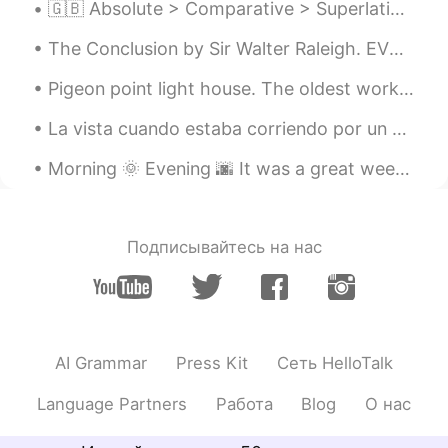
🇬🇧 Absolute > Comparative > Superlative Absolute - I have a slow car Comparative - I have a slo...
第一去了远足见一
条
可爱的”小桥“
The Conclusion by Sir Walter Raleigh. EVEN such is Time, that takes in trust Our youth, our joys...
我
第一去了远足
，
见
到
一
座
可爱的”小桥“
Pigeon point light house. The oldest working light house on the west coast. Also, beautiful Calif...
这是我第一次去这个地方，我觉得不错
La vista cuando estaba corriendo por un parque en Mi pueblo. Váyanse afuera con cuidado para man...
这是我第一次去这个地方，我觉得
景色
不错
。
Morning 🌞 Evening 🌆 It was a great weekend but unfortunately had to leave this morning ! 🌞 🌞 Ha...
🤐🤫🤫别给警察
打电话
， 我折断了一根
树🌳
Подписывайтесь на нас
🤐🤫🤫
请
别
打电话
给警察， 我折断了一
根树
枝
🌳
｡◕‿◕｡
AI Grammar
Press Kit
Сеть HelloTalk
May Yen
2021.04.11 02:13
CN繁
EN
Language Partners
Работа
Blog
О нас
微笑，你好可愛😊