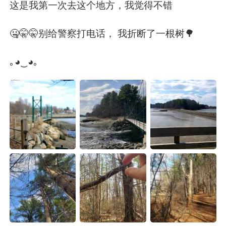
Deutsch
日本語
这是我第一次去这个地方，我觉得不错
한국어
ไทย
🤐🤫🤫别给警察打电话， 我折断了一根树🌳
Indonesia
Italiano
｡◕‿◕｡
Türkçe
Tiếng Việt
Português