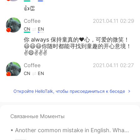
👍👏
Coffee
2021.04.11 02:29
CN
EN
你 always 保持童真的❤心，可爱的微笑！
😃😃😃你随时都能寻找到童趣的开心意境！
✌😄✌✌✌
Coffee
2021.04.11 02:27
CN
EN
Today was an amazing day !
Откройте HelloTalk, чтобы присоединиться к беседе
First , I went for a small hike to see a cool
little "swinging" bridge 🌉
It was my first time here and I thought it
Связанные Моменты
was pretty good ✌👍
今天过得很好啊！
Another common mistake in English. What do you do? Spanish speaker: I'm having breakfast. B...
今天
，我
过得很好啊！