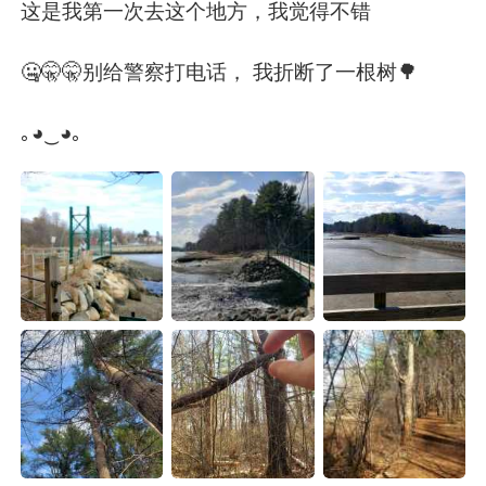
Deutsch
日本語
这是我第一次去这个地方，我觉得不错
한국어
Русский
🤐🤫🤫别给警察打电话， 我折断了一根树🌳
Indonesia
Italiano
｡◕‿◕｡
Türkçe
Tiếng Việt
Português