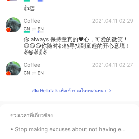
👍👏
Coffee
2021.04.11 02:29
CN
EN
你 always 保持童真的❤心，可爱的微笑！
😃😃😃你随时都能寻找到童趣的开心意境！
✌😄✌✌✌
Coffee
2021.04.11 02:27
CN
EN
Today was an amazing day !
เปิด HelloTalk เพื่อเข้าร่วมในบทสนทนา
First , I went for a small hike to see a cool
little "swinging" bridge 🌉
It was my first time here and I thought it
ช่วงเวลาที่เกี่ยวข้อง
was pretty good ✌👍
今天过得很好啊！
Stop making excuses about not having enough time to learn English. By making small changes on a d...
今天
，我
过得很好啊！