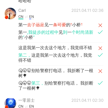
哈哈哈
Carl
2021.04.11 02:36
CN
EN
第一
去了远足
见一
条可爱
的
”
小桥
“
第一
,我徒步的过程中
见
到
一
个时尚清新
的
“
小桥
”
这是我第一次去这个地方，我觉得不错
第二，
这是我第一次去这个地方，我觉
得不错
🤐🤫🤫别给警察打电话， 我折断了一根
树🌳
🤐🤫🤫
第三，
别给警察打电话， 我折断
了一根树🌳
一零居士
2021.04.11 02:30
CN
EN