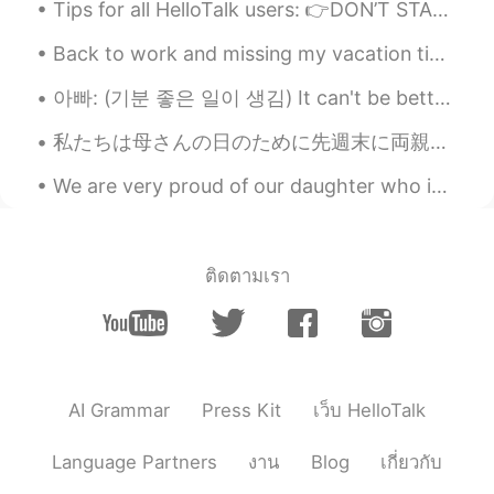
Tips for all HelloTalk users: 👉DON’T START OUT A CONVERSATION LIKE THIS: “Can you teach me Eng...
第一去了远足见一
条
可爱的”小桥“
Back to work and missing my vacation time at home ( technically a staycation ) Sleeping in late⏰...
我
第一去了远足
，
见
到
一
座
可爱的”小桥“
아빠: (기분 좋은 일이 생김) It can't be better. 나: 아빠 내가 저번에 가르쳐줬잖아. 그게 아니고 'It can't get any better than t...
这是我第一次去这个地方，我觉得不错
私たちは母さんの日のために先週末に両親の家に行って止まった For Mother’s Day we went and stayed at my parent’s place. 息子はお婆さんの...
这是我第一次去这个地方，我觉得
景色
不错
。
We are very proud of our daughter who is graduating today from college. It has been a long road a...
🤐🤫🤫别给警察
打电话
， 我折断了一根
树🌳
ติดตามเรา
🤐🤫🤫
请
别
打电话
给警察， 我折断了一
根树
枝
🌳
｡◕‿◕｡
May Yen
2021.04.11 02:13
AI Grammar
Press Kit
เว็บ HelloTalk
CN繁
EN
Language Partners
งาน
Blog
เกี่ยวกับ
微笑，你好可愛😊