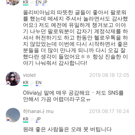
KR
EN
JP
올리비아님의 따뜻한 글들이 좋아서 팔로워
를 했는데 메세지 주셔서 놀라면서도 감사했
어요:) 저도 예전에 유일하게 챙겨보고 이야
기 나누던 팔로워분이 갑자기 계정삭제를 하
셔서 허전하기도 하고 한동안 헬로우톡을 하
지 않았었는데 이번에 다시 시작하면서 좋은
분들을 더 많이 만나게 되니까 다시 오길 잘
했다란 생각이 들었어요ㅎㅎ 항상 진솔한 이
야기 나눠줘서 감사합니다!
violet
2019.08.18 12:05
KR
EN
Olivia님 말에 매우 공감해요ᆢ저도 SNS를
안해서 가끔 어렵더라구요ㅠ
하hana나 mu
2019.08.17 16:24
KR
JP
원래 좋은 사람들은 오래 못 버팁니다