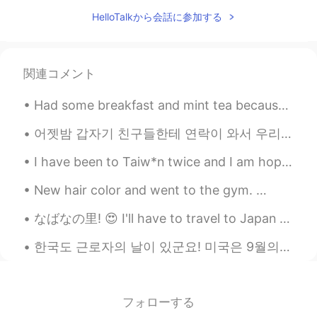
jonghyun Yoon 윤종현
2019.08.14 21:30
HelloTalkから会話に参加する
KR
EN
한국어 동사로 한마디로 표현할게요 사려깊
다!
関連コメント
マル
2019.08.14 15:57
Had some breakfast and mint tea because my stomach was upset 🍵 Try to get some more sleep 😪 Sen...
KR
JP
어젯밤 갑자기 친구들한테 연락이 와서 우리 동네 근처로 온다고 나와서 만나자고 했는데 어제는 일 때문에 조금 먼데로 가고 집에 늦게 들어갈 예정이어서 난 못 만날 거 같다고 ...
올리비아님께서 말씀하시는 게 정말 따뜻함
이 느껴져요 ㅜㅜ 제가 오래 살지는 않았지
I have been to Taiw*n twice and I am hoping to return again. The landscape is beautiful and the f...
만 여태껏 느끼는 건데 노력하지 않아도 머
무를 인연이 있고 아무리 노력해도 잡히지
New hair color and went to the gym. 👩🏻‍🦰 Also did some shopping 😄🛍 What about you my lovely fri...
않는 인연이 있어요 세상사 내 맘대로 되면
원없이 좋겠지만 안되는 게 많더라구요 그래
なばなの里! 😍 I'll have to travel to Japan next winter so that I can see this! 👌 Online source: 名古屋か...
서 전 더 이상 인연에 연연하지 않으려구요
만남이 있으면 헤어짐이 있기 마련이에요 ^^
한국도 근로자의 날이 있군요! 미국은 9월의 첫 월요일에 Labor Day가 있습니다 한국은 5월에 기념일이 참 많은 거 같아요 어린이날, 아버이날, 스승의 날, 부부의 날...
이 일로 너무 상심하지 않으셨으면 좋겠어요
아직도 저를 비롯한 올리비아님 응원해주시
는 모든 팔로워 분들이 있으니까요 :)
フォローする