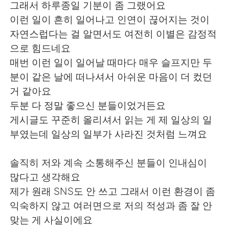
Deutsch
한국어
그래서 하루종일 기분이 좀 그랬어요
이런 일이 흔히 일어나고 인연이 끊어지는 것이
Русский
ไทย
자연스럽다는 걸 알면서도 여전히 이별은 감정적
으로 힘드네요
Indonesia
Italiano
매번 이런 일이 일어날 때마다 매우 슬프지만 두
분이 같은 날에 떠나셔서 아쉬운 마음이 더 컸던
Türkçe
Tiếng Việt
거 같아요
두분 다 정말 좋으신 분들이었거든요
Português
게시글도 꾸준히 올리셔서 읽는 게 제 일상의 일
부였는데 일상의 일부가 사라진 것처럼 느껴요
솔직히 저와 계속 소통해주신 분들이 인내심이
많다고 생각해요
제가 원래 SNS도 안 쓰고 그래서 이런 환경이 좀
익숙하지 않고 여러면으로 저의 적성과 좀 잘 안
맞는 게 사실이에요