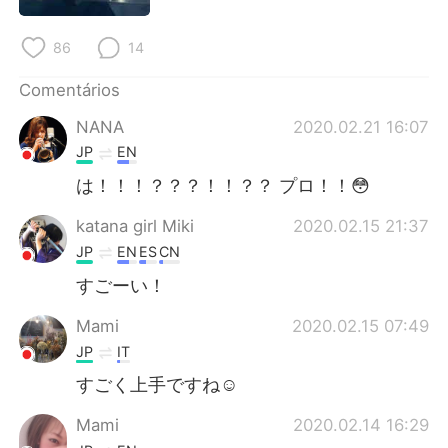
Deutsch
日本語
86
14
한국어
Русский
Comentários
ไทย
Indonesia
NANA
2020.02.21 16:07
JP
EN
Italiano
Türkçe
は！！！？？？！！？？ プロ！！😳
Tiếng Việt
katana girl Miki
2020.02.15 21:37
JP
EN
ES
CN
すごーい！
Mami
2020.02.15 07:49
JP
IT
すごく上手ですね☺️
Mami
2020.02.14 16:29