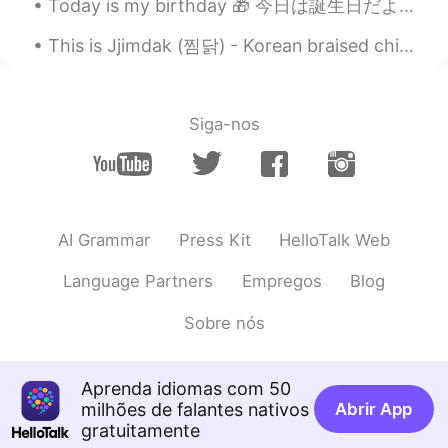
Today is my birthday 🎁 今日は誕生日だよ🎉 Aujourd’hui c’est mon anniversaire 🥳 21 years old 21歳だよ 21 a...
Really cool ! 😃
This is Jjimdak (찜닭) - Korean braised chicken, the best chicken dish we ever made. 😍🤤 Last fall...
あん
2020.02.14 12:23
JP
KR
WOW so beautiful😍
Siga-nos
Yayoi
2020.02.14 12:22
JP
EN
Wowww 😮😆🧡
AI Grammar
Press Kit
HelloTalk Web
Language Partners
Empregos
Blog
Sobre nós
Aprenda idiomas com 50
milhões de falantes nativos
Abrir App
gratuitamente