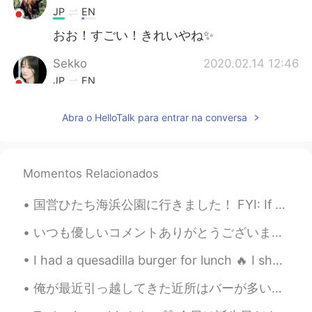
JP
EN
おお！すごい！きれいやね✨
Sekko
2020.02.14 12:46
JP
EN
Wha ……looks so fantastic ☕✨🎵 Thanks
Abra o HelloTalk para entrar na conversa
for sharing it with us 🤗
megumi
2020.02.14 12:35
JP
EN
Momentos Relacionados
Cool!
国営ひたち海浜公園に行きました！ FYI: If you want to be friends and hang out in Tokyo message me! Only friends...
Ryutarou Yamazaki
2020.02.14 12:33
いつも優しいコメントありがとうございます。コロナはますます増えいますね。皆さんも気をつけてください。❤ 今日の大阪は大雨です。皆さんはお休みですか？私は丸一日仕事です。仕事の合間に日本語を勉強し...
JP
EN
Its so beautiful swan 💘
I had a quesadilla burger for lunch 🔥 I shared the appetizer and desert with my family. They wer...
Kumiko
2020.02.14 12:29
俺が最近引っ越してきた近所はバーが多いから便利だと最初は思ったけど、もう少し検証したら水商売ばっかりだってことに気づいて、最悪に思うようになった。柄悪くて最悪。 そんなことも一目で分からない俺が...
JP
IT
FR
EN