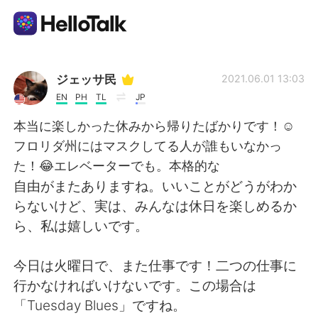
Dil Değişimi Uygulaması
ジェッサ民
2021.06.01 13:03
EN
PH
TL
JP
AI Grammar Checker
本当に楽しかった休みから帰りたばかりです！☺️
フロリダ州にはマスクしてる人が誰もいなかっ
Türkçe
た！😂エレベーターでも。本格的な
自由がまたありますね。いいことがどうがわか
らないけど、実は、みんなは休日を楽しめるか
English
简体中文
ら、私は嬉しいです。
繁體中文
Español
今日は火曜日で、また仕事です！二つの仕事に
行かなければいけないです。この場合は
العربية
Français
「Tuesday Blues」ですね。