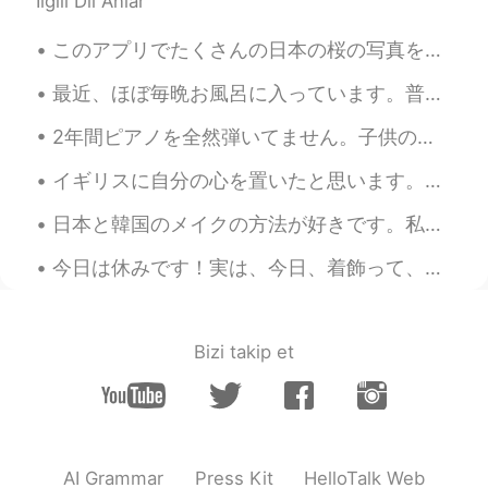
İlgili Dil Anlar
このアプリでたくさんの日本の桜の写真を見たら、私は羨ましいを感じていました。3年前、この写真のWashington DCの桜を撮りました。いつか、日本の桜の写真も撮りたい！ アメリカには、桜が日...
最近、ほぼ毎晩お風呂に入っています。普通には毎朝と毎晩シャワーを浴びますが、最近、夜のお風呂に楽しみ。🥰ストレス発散できると思います。色々なバスソルトを試しています。amazonでこれを見つけま...
2年間ピアノを全然弾いてません。子供の時、私の好きなおもちゃはピアノおもちゃでした。色々な歌を聞いておの歌をピアノで弾けました。だから、ピアノのレッスンを受けました。しかし、音符を読めませんでし...
イギリスに自分の心を置いたと思います。もう金曜日でも、旅行のことをまだ考えてます。患者さんに集中できなくて、旅行のことについて、いつも話してます。まぁ、患者さんの祖先のほとんどはイギリス人やスコ...
日本と韓国のメイクの方法が好きです。私は西洋式でやるとピエロみたいになってしまいます。🤡 このような猫になります。😝 私は色々な西洋化粧品をもうたくさん持てますが、あまり使ってません。好きなy...
今日は休みです！実は、今日、着飾って、化粧して、外行って、買い物したい！女性のものをやりたい！👒👗💄その感じです。でも(大きな「でも」)、めっちゃ暑い！🥵そして、猫ちゃんの寝るのは羨ましい！だか...
Bizi takip et
AI Grammar
Press Kit
HelloTalk Web