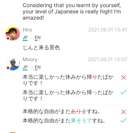
Considering that you learnt by yourself,
your level of Japanese is really high! I’m
amazed!
Hiro
2021.06.01 13:41
JP
EN
じんと来る景色
Moory
2021.06.01 13:07
JP
EN
本当に楽しかった休みから帰
り
たばか
りです！
本当に楽しかった休みから帰
っ
たばか
りです！
本格的な自由がまた
ありま
すね。
本格的な自由がまた
来そうで
すね。