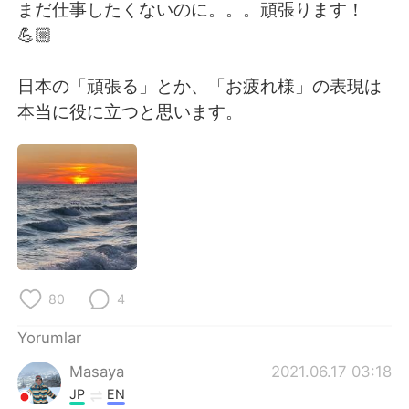
Deutsch
日本語
まだ仕事したくないのに。。。頑張ります！
💪🏼
한국어
Русский
日本の「頑張る」とか、「お疲れ様」の表現は
ไทย
Indonesia
本当に役に立つと思います。
Italiano
Tiếng Việt
Português
80
4
Yorumlar
Masaya
2021.06.17 03:18
JP
EN