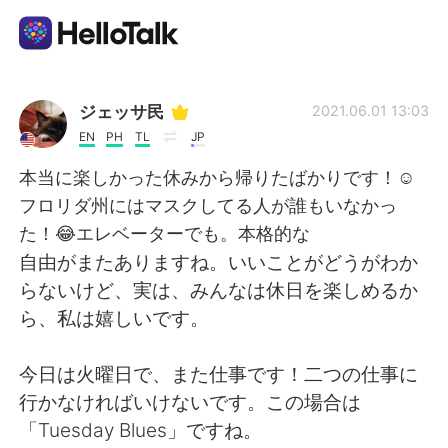
Aplicación de intercambio de idiomas
ジェッサ民
2021.06.01 13:03
EN
PH
TL
JP
AI Grammar Checker
本当に楽しかった休みから帰りたばかりです！☺️
フロリダ州にはマスクしてる人が誰もいなかっ
Español
た！😂エレベーターでも。本格的な
自由がまたありますね。いいことがどうがわか
らないけど、実は、みんなは休日を楽しめるか
English
简体中文
ら、私は嬉しいです。
繁體中文
العربية
今日は火曜日で、また仕事です！二つの仕事に
行かなければいけないです。この場合は
Français
Deutsch
「Tuesday Blues」ですね。