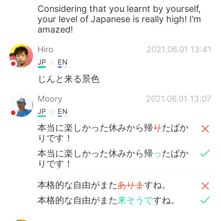
Considering that you learnt by yourself,
your level of Japanese is really high! I’m
amazed!
Hiro
2021.06.01 13:41
JP
EN
じんと来る景色
Moory
2021.06.01 13:07
JP
EN
本当に楽しかった休みから帰
り
たばか
りです！
本当に楽しかった休みから帰
っ
たばか
りです！
本格的な自由がまた
ありま
すね。
本格的な自由がまた
来そうで
すね。