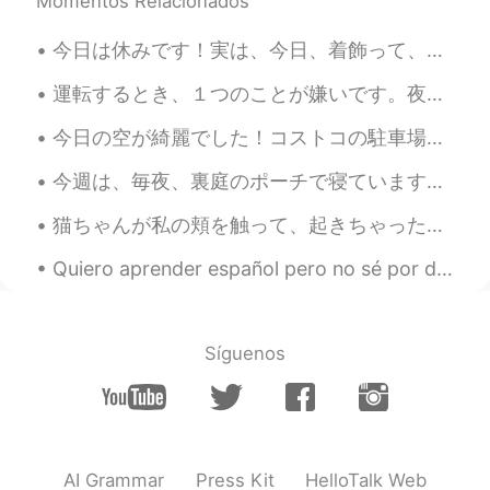
Momentos Relacionados
今日は休みです！実は、今日、着飾って、化粧して、外行って、買い物したい！女性のものをやりたい！👒👗💄その感じです。でも(大きな「でも」)、めっちゃ暑い！🥵そして、猫ちゃんの寝るのは羨ましい！だか...
運転するとき、１つのことが嫌いです。夜雨が降っているときです。逆に、それの環境で写真を撮るのが大好きです。玉石での光の反射が美しいだから。そして、環境と人々の感じも好きです。Leonid Afr...
今日の空が綺麗でした！コストコの駐車場で撮りました。日没後、月が見えます！🌙✨ 空は澄んでいるから、もっと暗闇になると、星がたくさん見えます。⭐️ 先週はお父さんの誕生日でお父さんと話せなかっ...
今週は、毎夜、裏庭のポーチで寝ています。実は、仕事中にここで寝ちゃった。あとは、ポーチで寝るのは好きになりました。 天気がとても気持ちいい！キャンプみたい。 他の猫と新しい子猫ちゃん(モモちゃん...
猫ちゃんが私の頬を触って、起きちゃった。今寝られない。頬が痛くて腫れている。「腫れてる」と「晴れてる」の漢字と読み方は似てると気づいた！確かに月が体に関係があって、もっと重くなったら、腫れるにな...
Quiero aprender español pero no sé por dónde empezar. Me gustaría comunicarme mejor con mis pacie...
Síguenos
AI Grammar
Press Kit
HelloTalk Web