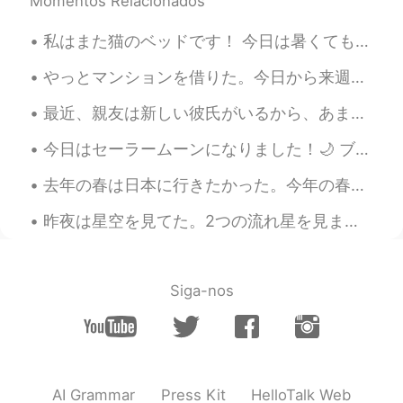
Momentos Relacionados
私はまた猫のベッドです！ 今日は暑くても、まだ厚い毛布で自分を覆っています。だから、毛布を使用できるのために、サーモスタットの温度はとても寒い。笑笑 めっちゃcounterintuitiveで...
やっとマンションを借りた。今日から来週末まで、マンション準備は忙しそう。部屋の戸口は210cmくらい、僕は203cmだから本当に良かった！珍しいよね、そんなに高い戸口。玄関とシャワー室は195c...
最近、親友は新しい彼氏がいるから、あまり話せないです。🥲私も幸せですが以前は毎日話してました。そして、新しい彼氏さんは兵隊なので、時々、私は彼女に内輪ネタといってる時に彼は真面目すぎて、私は怖く...
今日はセーラームーンになりました！🌙 ブロンドの髪は私に全然合わなくても、セーラームーンの制服が一番可愛いだから、セーラームンを選びました。髪の本当の色は黒だからセーラーマーズになる方がいい...
去年の春は日本に行きたかった。今年の春は、またできなかった。😿 ラスベガスに行った時ホテルの中には植物園があります！美しいお花を見ました！✨💐🌷🌹桜のような木も見たけど、近づいたとき、本物じゃな...
昨夜は星空を見てた。2つの流れ星を見ました！超早かったから望みをできなかった。 太陽は星ですね。十億の星があるから、地球みたいな世界がいくつあるのかな？ ー 明日からまた仕事です。ちょっと悲...
Siga-nos
AI Grammar
Press Kit
HelloTalk Web