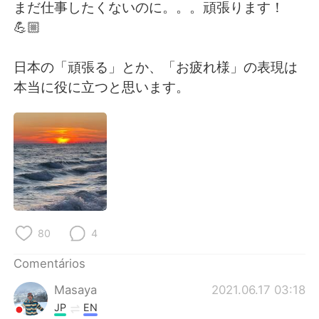
Deutsch
日本語
まだ仕事したくないのに。。。頑張ります！
💪🏼
한국어
Русский
日本の「頑張る」とか、「お疲れ様」の表現は
ไทย
Indonesia
本当に役に立つと思います。
Italiano
Türkçe
Tiếng Việt
80
4
Comentários
Masaya
2021.06.17 03:18
JP
EN