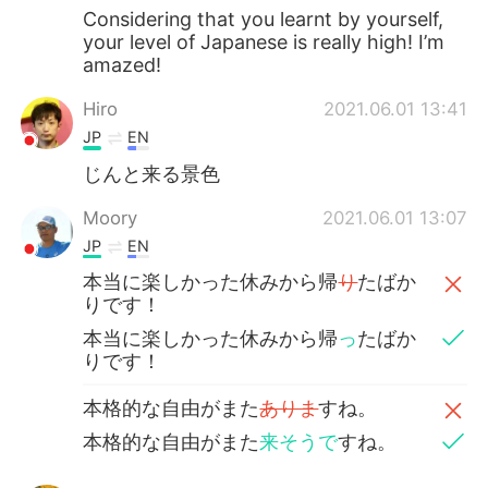
Considering that you learnt by yourself,
your level of Japanese is really high! I’m
amazed!
Hiro
2021.06.01 13:41
JP
EN
じんと来る景色
Moory
2021.06.01 13:07
JP
EN
本当に楽しかった休みから帰
り
たばか
りです！
本当に楽しかった休みから帰
っ
たばか
りです！
本格的な自由がまた
ありま
すね。
本格的な自由がまた
来そうで
すね。