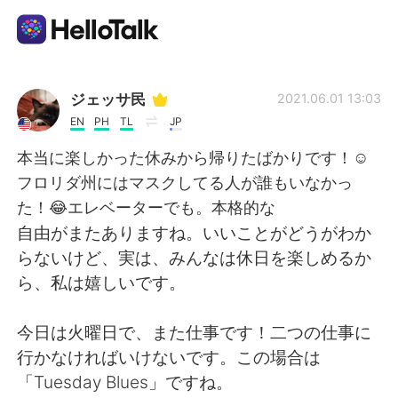
Aplicativo de troca de idioma
ジェッサ民
2021.06.01 13:03
EN
PH
TL
JP
AI Grammar Checker
本当に楽しかった休みから帰りたばかりです！☺️
フロリダ州にはマスクしてる人が誰もいなかっ
Português
た！😂エレベーターでも。本格的な
自由がまたありますね。いいことがどうがわか
らないけど、実は、みんなは休日を楽しめるか
English
简体中文
ら、私は嬉しいです。
繁體中文
Español
今日は火曜日で、また仕事です！二つの仕事に
行かなければいけないです。この場合は
العربية
Français
「Tuesday Blues」ですね。