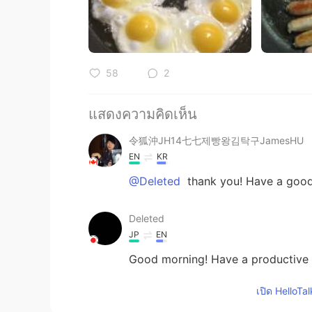
58
2
แสดงความคิดเห็น
令狐沖JH14七七제빵왕김탁구JamesHU
EN
KR
@Deleted
thank you! Have a good
Deleted
JP
EN
Good morning! Have a productive 
เปิด HelloTa