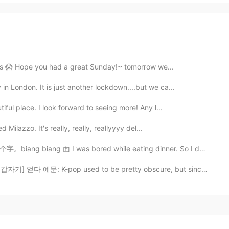
rees 😱 Hope you had a great Sunday!~ tomorrow we...
n London. It is just another lockdown....but we ca...
iful place. I look forward to seeing more! Any l...
d Milazzo. It's really, really, reallyyyy del...
s bored while eating dinner. So I decided to practice...
예문: K-pop used to be pretty obscure, but since BTS b...