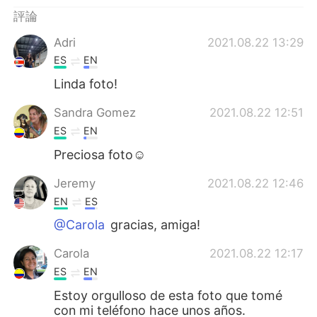
日本語
한국어
評論
Русский
ไทย
Adri
2021.08.22 13:29
ES
EN
Indonesia
Italiano
Linda foto!
Türkçe
Tiếng Việt
Sandra Gomez
2021.08.22 12:51
ES
EN
Português
Preciosa foto☺
Jeremy
2021.08.22 12:46
EN
ES
@Carola
gracias, amiga!
Carola
2021.08.22 12:17
ES
EN
Estoy orgulloso de esta foto que tomé
con mi teléfono hace unos años.