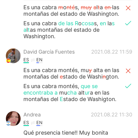
Es una cabra
m
o
nté
s,
muy
a
l
t
a
en
las
montañas del estado de Washington.
Es una cabra
de las R
o
cosa
s,
en
la
s
a
l
t
as montañas del estado de
Washington.
David García Fuentes
2021.08.22 11:59
ES
EN
Es una cabra montés, mu
y
alta en las
montañas del
e
stado de Washi
n
gton.
Es una cabra montés,
que se
encontraba a
mu
cha
alt
ur
a en las
montañas del
E
stado de Washigton.
Andrea
2021.08.22 11:30
ES
EN
Qué presencia tiene!! Muy bonita