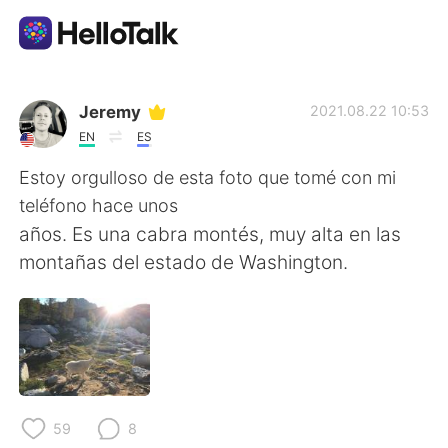
語言交換應用
Jeremy
2021.08.22 10:53
EN
ES
AI Grammar Checker
Estoy orgulloso de esta foto que tomé con mi
teléfono hace unos
繁體中文
años. Es una cabra montés, muy alta en las
montañas del estado de Washington.
English
简体中文
Español
العربية
Français
Deutsch
59
8