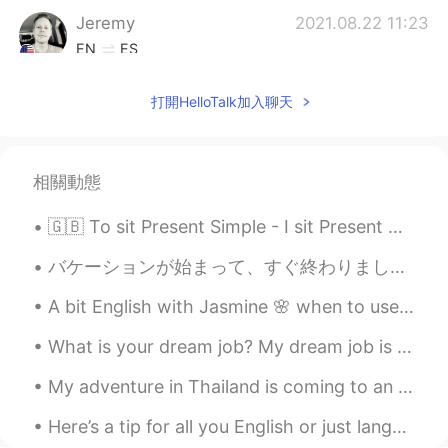
Jeremy
2021.08.22 11:23
EN
ES
Una corrección— es una “cabra blanca” o
“cabra de las Rocosas.” La cabra montés
打開HelloTalk加入聊天
es otra especie que se encuentra en
Europa.
相關動態
John
2021.08.22 11:15
ES
EN
🇬🇧 To sit Present Simple - I sit Present Continuous - I am sitting Present Perfect - I have sat ...
Es una cabra mont
é
s, muy alta en las
montañas del estado de Washington.
バケーションが始まって、すぐ終わりました。悲しいです！！戻りたい😭😭🥲 私の国は２つの島です。トリニダード・トバゴと言う国です。私はトリニダードに住んでいる、だけどトバゴが1番好きです。すごい...
Es una cabra mont
e
s
a
, muy alta en las
A bit English with Jasmine 🌸 when to use " should" you can use "should" when you tell people w...
montañas del estado de Washington.
What is your dream job? My dream job is to be the voice actor who records English listening exams...
My adventure in Thailand is coming to an end. I have had an amazing time. I have made many memori...
Here’s a tip for all you English or just language learners : 🗣there’s no fast way to learn Engli...