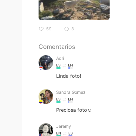
59
8
Comentarios
Adri
ES
EN
Linda foto!
Sandra Gomez
ES
EN
Preciosa foto☺
Jeremy
EN
ES