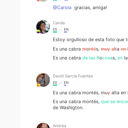
@Carola
gracias, amiga!
Carola
ES
EN
Estoy orgulloso de esta foto que 
Es una cabra
m
o
nté
s,
muy
a
l
t
a
en
Es una cabra
de las R
o
cosa
s,
en
la
David García Fuentes
ES
EN
Es una cabra montés, mu
y
alta en
Es una cabra montés,
que se enco
de Washigton.
Andrea