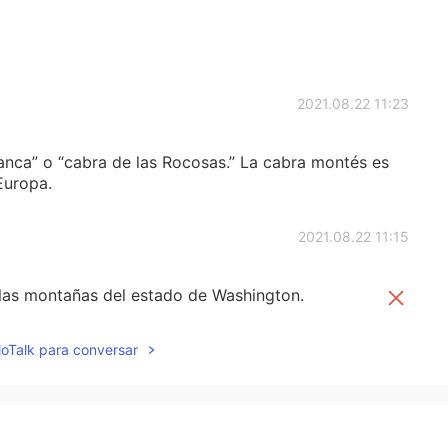
2021.08.22 11:23
nca” o “cabra de las Rocosas.” La cabra montés es
Europa.
2021.08.22 11:15
 las montañas del estado de Washington.
n las montañas del estado de Washington.
lloTalk para conversar