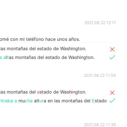
2021.08.22 12:17
tomé con mi teléfono hace unos años.
las montañas del estado de Washington.
s
a
l
t
as montañas del estado de Washington.
2021.08.22 11:59
 las montañas del
e
stado de Washi
n
gton.
ntraba a
mu
cha
alt
ur
a en las montañas del
E
stado
2021.08.22 11:30