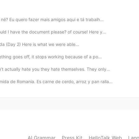
 né? Eu quero fazer mais amigos aqui e tá trabalh...
uld I have the document please? of course! Here y...
da (Day 2) Here is what we were able...
thing goes off, it stops working because of a po...
 actually hate you they hate themselves. They only...
ida de Romania. Es carne de cerdo, arroz y pan ralla...
AI Grammar
Press Kit
HelloTalk Web
Lang