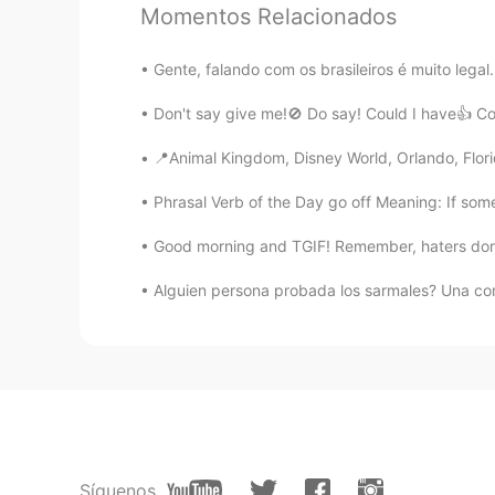
Momentos Relacionados
Gente, falando com os brasileiros é muito legal.
Don't say give me!🚫 Do say! Could I have👍 Co
📍Animal Kingdom, Disney World, Orlando, Flori
Phrasal Verb of the Day go off Meaning: If some
Good morning and TGIF! Remember, haters don’t
Alguien persona probada los sarmales? Una com
Síguenos