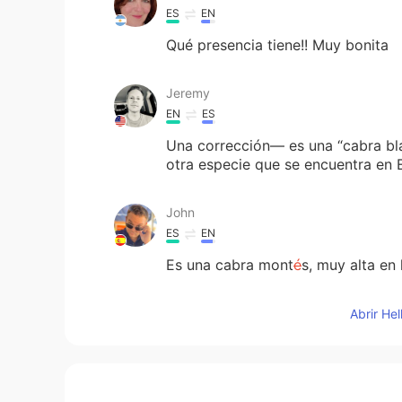
ES
EN
Qué presencia tiene!! Muy bonita
Jeremy
EN
ES
Una corrección— es una “cabra bla
otra especie que se encuentra en 
John
ES
EN
Es una cabra mont
é
s, muy alta en
Es una cabra mont
e
s
a
, muy alta e
Abrir He