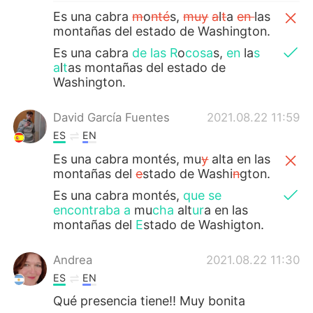
Es una cabra
m
o
nté
s,
muy
a
l
t
a
en
las
montañas del estado de Washington.
Es una cabra
de las R
o
cosa
s,
en
la
s
a
l
t
as montañas del estado de
Washington.
David García Fuentes
2021.08.22 11:59
ES
EN
Es una cabra montés, mu
y
alta en las
montañas del
e
stado de Washi
n
gton.
Es una cabra montés,
que se
encontraba a
mu
cha
alt
ur
a en las
montañas del
E
stado de Washigton.
Andrea
2021.08.22 11:30
ES
EN
Qué presencia tiene!! Muy bonita