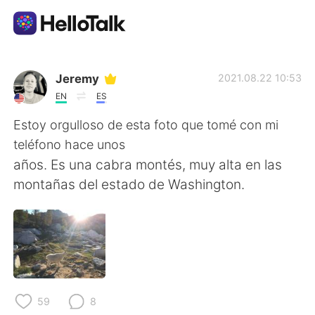
App di scambio linguistico
Jeremy
2021.08.22 10:53
EN
ES
AI Grammar Checker
Estoy orgulloso de esta foto que tomé con mi
teléfono hace unos
Italiano
años. Es una cabra montés, muy alta en las
montañas del estado de Washington.
English
简体中文
繁體中文
Español
العربية
Français
59
8