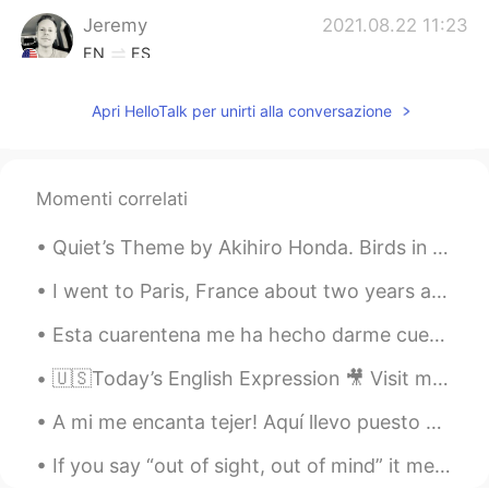
Jeremy
2021.08.22 11:23
EN
ES
Una corrección— es una “cabra blanca” o
“cabra de las Rocosas.” La cabra montés
Apri HelloTalk per unirti alla conversazione
es otra especie que se encuentra en
Europa.
Momenti correlati
John
2021.08.22 11:15
ES
EN
Quiet’s Theme by Akihiro Honda. Birds in the sky Carry these words for me Life tasted sweet: It ...
Es una cabra mont
é
s, muy alta en las
montañas del estado de Washington.
I went to Paris, France about two years ago and brought a disposable camera with me. I was finall...
Es una cabra mont
e
s
a
, muy alta en las
Esta cuarentena me ha hecho darme cuenta de lo mucho que extraño tocar el piano. No soy Mozart pe...
montañas del estado de Washington.
🇺🇸Today’s English Expression 🎥 Visit my YouTube channel to learn more 👉https://bit.ly/3fwv3Av
A mi me encanta tejer! Aquí llevo puesto un suéter que hice con mis propias manitos 😊 Hay alguie...
If you say “out of sight, out of mind” it means you quickly forget about that person when they ar...