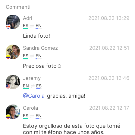
Deutsch
日本語
Commenti
한국어
Русский
Adri
2021.08.22 13:29
ES
EN
ไทย
Indonesia
Linda foto!
Türkçe
Tiếng Việt
Sandra Gomez
2021.08.22 12:51
ES
EN
Português
Preciosa foto☺
Jeremy
2021.08.22 12:46
EN
ES
@Carola
gracias, amiga!
Carola
2021.08.22 12:17
ES
EN
Estoy orgulloso de esta foto que tomé
con mi teléfono hace unos años.