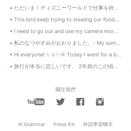
ただいま！ディズニーワールドで仕事を終えると、毎晩花火を見ます! 🤩 Finished my shift today! I always see the fireworks every nig...
This bird keep trying to stealing our food. So I fed this bird green Chilli today. And then it...
I need to go out and use my camera more often, it's one of my favorite hobbies but I've been way ...
私のなつやすみがおわりました。- My summer vacation is over. 😓 とてもたのしいじかんをすごせました。- I had a great time. 😎 I am ba...
Hi everyone! ✨☺️✨🌞 Today I went for a bike ride in the morning. 🚴‍♂️🚴‍♀️ The weather was cold b...
旅行が本当に恋しいです。 2年前のこの頃プラハにいました。 プラハに行ったことがありますか？ I really miss traveling. I was in Prague around t...
關注我們
外語學習聊天
AI Grammar
Press Kit