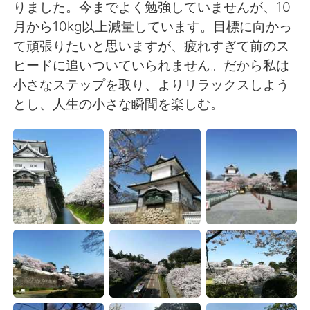
日本語
한국어
りました。今までよく勉強していませんが、10
月から10kg以上減量しています。目標に向かっ
Русский
ไทย
て頑張りたいと思いますが、疲れすぎて前のス
ピードに追いついていられません。だから私は
Indonesia
Italiano
小さなステップを取り、よりリラックスしよう
とし、人生の小さな瞬間を楽しむ。
Türkçe
Tiếng Việt
Português