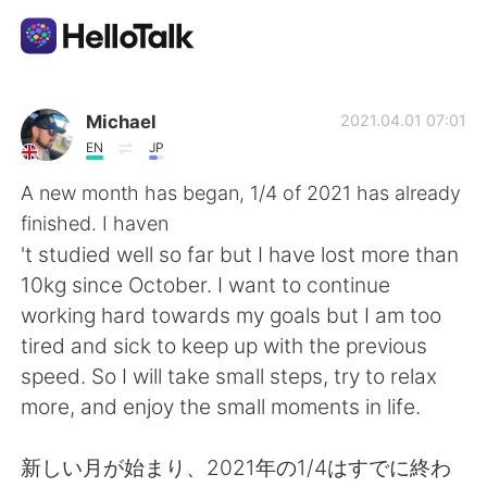
語言交換應用
Michael
2021.04.01 07:01
EN
JP
AI Grammar Checker
A new month has began, 1/4 of 2021 has already
finished. I haven
繁體中文
't studied well so far but I have lost more than
10kg since October. I want to continue
working hard towards my goals but I am too
English
简体中文
tired and sick to keep up with the previous
speed. So I will take small steps, try to relax
Español
العربية
more, and enjoy the small moments in life.
Français
Deutsch
新しい月が始まり、2021年の1/4はすでに終わ