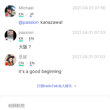
Michael
2021.04.01 07:56
EN
JP
@passion
kanazawa!
passion
2021.04.01 07:53
KR
EN
大阪？
亚妮
2021.04.01 07:03
CN
EN
it's a good beginning
打開HelloTalk加入聊天
相關動態