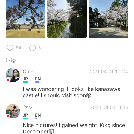
54
5
評論
Chie
2021.04.01 15:24
JP
EN
I was wondering it looks like kanazawa
castle! I should visit soon🤓
ヤン
2021.04.01 11:16
JP
EN
Nice pictures! I gained weight 10kg since
December🐷