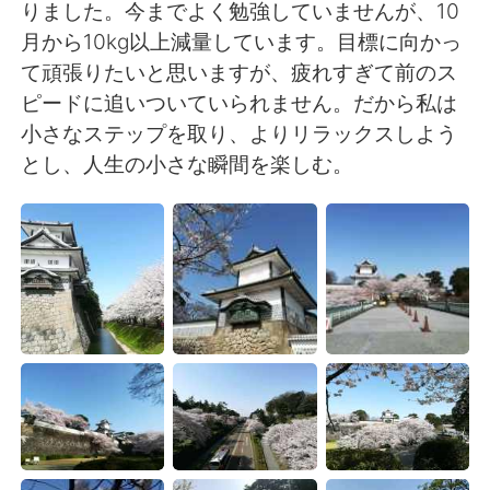
日本語
한국어
りました。今までよく勉強していませんが、10
月から10kg以上減量しています。目標に向かっ
Русский
ไทย
て頑張りたいと思いますが、疲れすぎて前のス
ピードに追いついていられません。だから私は
Indonesia
Italiano
小さなステップを取り、よりリラックスしよう
とし、人生の小さな瞬間を楽しむ。
Türkçe
Tiếng Việt
Português