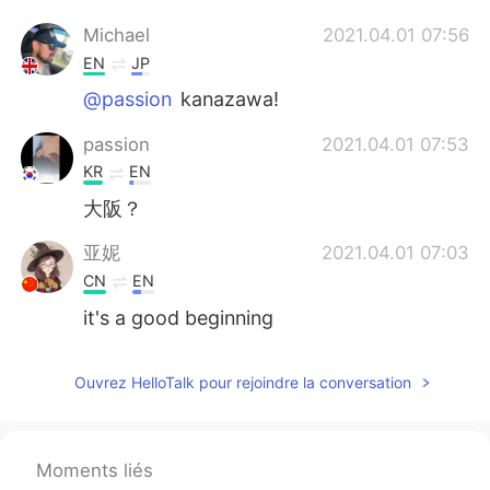
Michael
2021.04.01 07:56
EN
JP
@passion
kanazawa!
passion
2021.04.01 07:53
KR
EN
大阪？
亚妮
2021.04.01 07:03
CN
EN
it's a good beginning
Ouvrez HelloTalk pour rejoindre la conversation
Moments liés