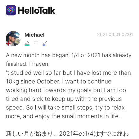
Appli d'échange linguistique
Michael
2021.04.01 07:01
EN
JP
AI Grammar Checker
A new month has began, 1/4 of 2021 has already
finished. I haven
Français
't studied well so far but I have lost more than
10kg since October. I want to continue
working hard towards my goals but I am too
English
简体中文
tired and sick to keep up with the previous
speed. So I will take small steps, try to relax
繁體中文
Español
more, and enjoy the small moments in life.
العربية
Deutsch
新しい月が始まり、2021年の1/4はすでに終わ