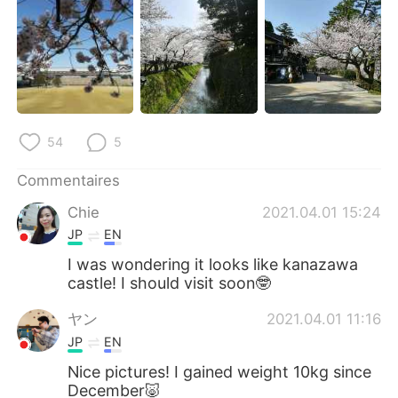
54
5
Commentaires
Chie
2021.04.01 15:24
JP
EN
I was wondering it looks like kanazawa
castle! I should visit soon🤓
ヤン
2021.04.01 11:16
JP
EN
Nice pictures! I gained weight 10kg since
December🐷