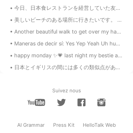
今日、日本食レストランを経営していた友人が私を彼のレストランに迎えてくれました! 刺身が食べられないので友達にあげました!イクラだけでど😉 牛肉は宮崎産だと言ってくれました！ 最初は本当に彼を信...
美しいビーチのある場所に行きたいです。 この寒い気候から抜け出したい！ ฉันอยากไปสถานที่ที่มีชายหาดสวยงาม ฉันต้องการออกไปจากสภาพอา...
Another beautiful walk to get over my hangover 😂 phrasal verb- "to get over" something = recover...
Maneras de decir sí: Yes Yep Yeah Uh huh Mhm Yup Yessir Sure Sure thing No problem All right Oka...
happy monday ✨💗 last night my bestie and i went on a really long walk. the sky was so beautiful....
日本とイギリスの間には多くの類似点があると思います。 同意しますか？ 他の類似点について考えられますか？ I think there are many similarities between...
Suivez nous
AI Grammar
Press Kit
HelloTalk Web