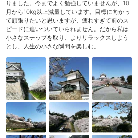
Deutsch
日本語
りました。今までよく勉強していませんが、10
月から10kg以上減量しています。目標に向かっ
한국어
Русский
て頑張りたいと思いますが、疲れすぎて前のス
ピードに追いついていられません。だから私は
ไทย
Indonesia
小さなステップを取り、よりリラックスしよう
とし、人生の小さな瞬間を楽しむ。
Italiano
Türkçe
Português