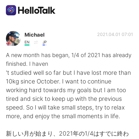
Ứng dụng trao đổi ngôn ngữ
Michael
2021.04.01 07:01
EN
JP
AI Grammar Checker
A new month has began, 1/4 of 2021 has already
finished. I haven
Tiếng Việt
't studied well so far but I have lost more than
10kg since October. I want to continue
working hard towards my goals but I am too
English
简体中文
tired and sick to keep up with the previous
speed. So I will take small steps, try to relax
繁體中文
Español
more, and enjoy the small moments in life.
العربية
Français
新しい月が始まり、2021年の1/4はすでに終わ