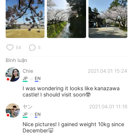
54
5
Bình luận
Chie
2021.04.01 15:24
JP
EN
I was wondering it looks like kanazawa
castle! I should visit soon🤓
ヤン
2021.04.01 11:16
JP
EN
Nice pictures! I gained weight 10kg since
December🐷