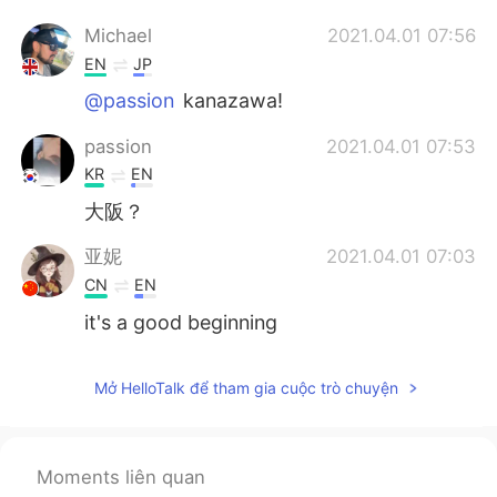
Michael
2021.04.01 07:56
EN
JP
@passion
kanazawa!
passion
2021.04.01 07:53
KR
EN
大阪？
亚妮
2021.04.01 07:03
CN
EN
it's a good beginning
Mở HelloTalk để tham gia cuộc trò chuyện
Moments liên quan