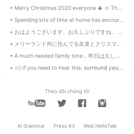
Merry Christmas 2020 everyone 🎄 ⛄️ Thanks to all my friends and the people I have met during my...
Spending lots of time at home has encouraged me to cook more (and eat more). 笑笑 Today's one plate...
おはようございます。お久しぶりですね。 先週月曜日にoxfordに行って大学院の友達に合いました。あの日は町を散歩してランチをたべました。ランチはWasabiのレストランに行ってご飯を食べました...
メリーランド州に住んでる友達とクリスマスをお祝いしました。友達と私の写真を撮りながら、、彼女の息子さんも写真に写りたがっています。彼は走りてカメラの前にに立ちました。彼のお母さんはもう見えなかった。😂
A much needed family time... 昨日は久しぶりに家族の時間。 仕事を休んで昨日は海沿いをサイクリングしようってなった いやぁ人間って煮詰まってる時気づかないもんだね...
⛄️} If you need to hear this: 𝗌𝗎𝗋𝗋𝗈𝗎𝗇𝖽 𝗒𝗈𝗎𝗋𝗌𝖾𝗅𝖿 𝗐𝗂𝗍𝗁 𝗉𝖾𝗈𝗉𝗅𝖾 𝗐𝗁𝗈 𝗆𝖺𝗄𝖾 𝗒𝗈𝗎 𝖿𝖾𝖾𝗅 𝗌𝖾𝖾𝗇 𝗁𝖾𝖺𝗋𝖽 𝖺𝗉𝗉𝗋𝖾𝖼...
Theo dõi chúng tôi
AI Grammar
Press Kit
Web HelloTalk