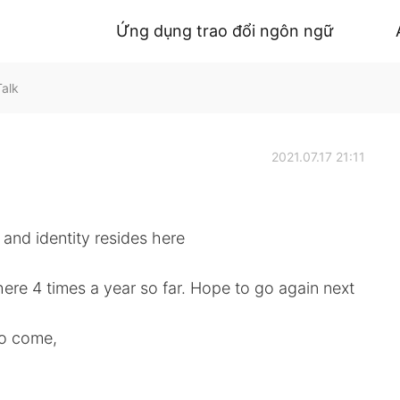
Ứng dụng trao đổi ngôn ngữ
Talk
2021.07.17 21:11
nd identity resides here
re 4 times a year so far. Hope to go again next
to come,