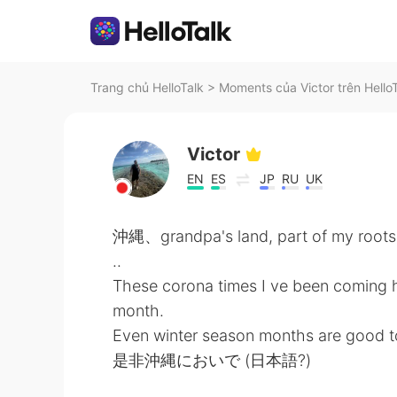
Trang chủ HelloTalk
>
Moments của Victor trên Hello
Victor
EN
ES
JP
RU
UK
沖縄、grandpa's land, part of my roots a
..
These corona times I ve been coming he
month.
Even winter season months are good 
是非沖縄においで (日本語?)