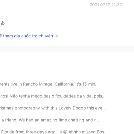
2021.07.17 21:30
なぁ
ể tham gia cuộc trò chuyện
ts live in Rancho Mirage, California. It's 15 min...
rnos! Não tenha medo das dificuldades da vida, pois...
istmas photography with this Lovely Doggo this eve...
d a friend. We had an amazing time chatting and r...
 Florida from three days ago . ☺️😁 ahhhh missed Bos...