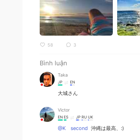
58
3
Bình luận
Taka
JP
EN
大城さん
Victor
EN
ES
JP
RU
UK
@K second
沖縄は最高、:)