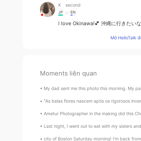
K second
JP
EN
I love Okinawa!💕 沖縄に行きたい
Mở HelloTalk đ
Moments liên quan
My dad sent me this photo this morning. My paren
"As belas flores nascem após os rigorosos inve
Ametur Photographer in the making did this Chr
Last night, I went out to eat with my sisters an
city of Boston Saturday morning! I'm back from