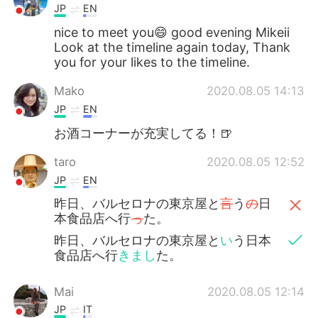
JP
EN
nice to meet you😄 good evening Mikeii
Look at the timeline again today, Thank
you for your likes to the timeline.
Mako
2020.08.05 14:13
JP
EN
お酒コーナーが充実してる！🍺
taro
2020.08.05 12:52
JP
EN
昨日、バルセロナの東京屋と
言
う
の
日
本食品店へ行
っ
た。
昨日、バルセロナの東京屋と
い
う日本
食品店へ行
きまし
た。
Mai
2020.08.05 12:14
JP
IT