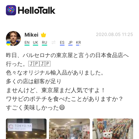
Aplikasi Pertukaran Bahasa
Mikei
2020.08.05 11:25
EN
UK
RU
ES
JP
KR
AI Grammar Checker
昨日、バルセロナの東京屋と言うの日本食品店へ
行った。🇯🇵🇯🇵
Indonesia
色々なオリジナル輸入品がありました。
多くの店は顧客が足り
ませんけど、東京屋まだ人気ですよ！
English
简体中文
ワサビのポテチを食べたことがありますか？
すごく美味しかった😄
繁體中文
Español
العربية
Français