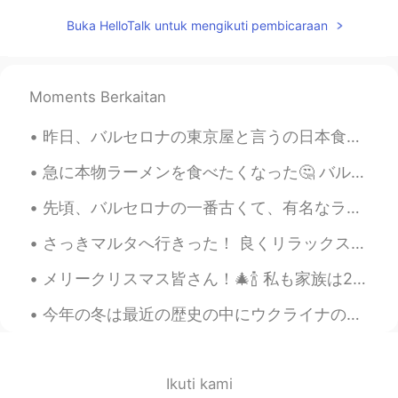
は
人気ですよ！
Buka HelloTalk untuk mengikuti pembicaraan
Moments Berkaitan
昨日、バルセロナの東京屋と言うの日本食品店へ行った。🇯🇵🇯🇵 色々なオリジナル輸入品がありました。 多くの店は顧客が足りませんけど、東京屋まだ人気ですよ！ ワサビのポテチを食べたことがありますか...
急に本物ラーメンを食べたくなった🤔 バルセロナには色々なラーメン屋があるけど、私はタクミと言うの店が一番好き。 この店のセールスポイントは本物札幌の味です！札幌にまだ行ったことがないけど、いつか...
先頃、バルセロナの一番古くて、有名なラーメン屋へ行った。🍲🍲 このラーメン屋の前いつも行列があります。。。それで、食べたければ、多分1時間半を待っていることが必要です。でも、価値がると思います。...
さっきマルタへ行きった！ 良くリラックスをできて、いっぱい探検した😌 マルタは小さけど、歴史がとても面白くて、複雑です。ギリシャ、ローマ帝国、アラビア人開拓者、フランス、イタリア、と英国その文化...
メリークリスマス皆さん！🎄🍾 私も家族は2週間前クリスマスツリーを飾られたけど、まだ新鮮な匂いがあります！ それで、赤ワインとバターチョコでお祝いました！🍷🍷 バターチョコはカロリー凄く高いけど...
今年の冬は最近の歴史の中にウクライナの一番暖かい。両親による、毎日の温度は6度ぐらいで、雪がないの冬です。ウクライナ人にとって本当に不思議な感じです、バルセロナみたい。。 笑😯 私の携帯で冬の古...
Ikuti kami