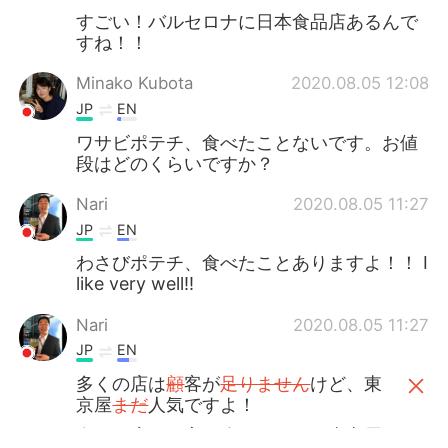
すごい！バルセロナに日本食品店あるんで
すね！！
Minako Kubota
2020.08.05 12:08
JP
EN
ワサビポテチ、食べたことないです。お値
段はどのくらいですか？
Nari
2020.08.05 11:27
JP
EN
わさびポテチ、食べたことありますよ！！ I
like very well!!
Nari
2020.08.05 11:27
JP
EN
多くの店は
顧
客が
足りません
けど、東
京屋
まだ
人気ですよ！
多くの店は
お
客が
少ない
けど、東京屋