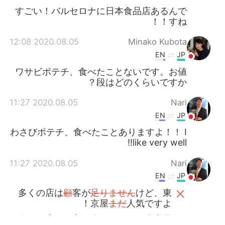
すごい！バルセロナに日本食品店あるんで
すね！！
2020.08.05 12:08
Minako Kubota
EN
JP
ワサビポテチ、食べたことないです。お値
段はどのくらいですか？
2020.08.05 11:27
Nari
EN
JP
わさびポテチ、食べたことありますよ！！ I
like very well!!
2020.08.05 11:27
Nari
EN
JP
多くの店は
顧
客が
足りません
けど、東
京屋
まだ
人気ですよ！
多くの店は
お
客が
少ない
けど、東京屋