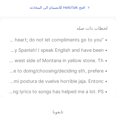
は
人気ですよ！
افتح HelloTalk للانضمام الى المحادثة
لحظات ذات صله
“Do not let arrogance go to your head and despair to your heart; do not let compliments go to you...
Hola!! I am new to this app, but I'm hoping to improve my Spanish! I speak English and have been ...
Some pictures from Montana. The first two are from the west side of Montana in yellow stone. Th...
Ryan’s Phrase Of The Day: Leaning Towards Meaning: Close to doing/choosing/deciding sth, prefere...
A quien le gusta hacer ejercicio? Si no hago ejercicio mi postura de vuelve horrible jaja. Entonc...
Anyone else like to learn/practice with music? Learning lyrics to songs has helped me a lot. PS...
تابعونا