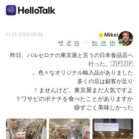
تطبيق تبادل اللغة
Mikei
2020.08.05 11:25
KR
JP
ES
RU
UK
EN
AI Grammar Checker
昨日、バルセロナの東京屋と言うの日本食品店へ
行った。🇯🇵🇯🇵
العربية
色々なオリジナル輸入品がありました。
多くの店は顧客が足り
ませんけど、東京屋まだ人気ですよ！
English
简体中文
ワサビのポテチを食べたことがありますか？
すごく美味しかった😄
繁體中文
Español
Français
Deutsch