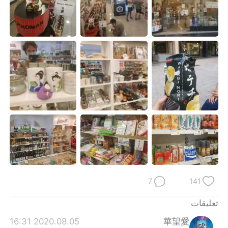
日本語
한국어
Русский
ไทย
Indonesia
Italiano
Türkçe
Tiếng Việt
Português
7
141
تعليقات
2020.08.05 16:31
華望愛