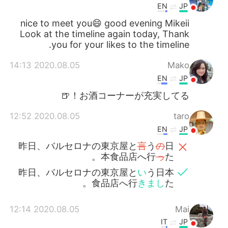
EN
JP
nice to meet you😄 good evening Mikeii
Look at the timeline again today, Thank
you for your likes to the timeline.
2020.08.05 14:13
Mako
EN
JP
お酒コーナーが充実してる！🍺
2020.08.05 12:52
taro
EN
JP
昨日、バルセロナの東京屋と
言
う
の
日
本食品店へ行
っ
た。
昨日、バルセロナの東京屋と
い
う日本
食品店へ行
きまし
た。
2020.08.05 12:14
Mai
IT
JP